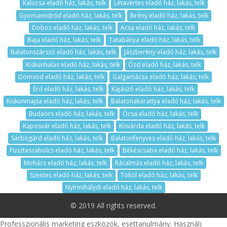
Kalocsa eladó ház, lakás, telk
Létavértes eladó ház, lakás, telk
Gyomaendrőd eladó ház, lakás, telk
Ikrény eladó ház, lakás, telk
Doboz eladó ház, lakás, telk
Acsa eladó ház, lakás, telk
Baja eladó ház, lakás, telk
Tatabánya eladó ház, lakás, telk
Balatonszárszó eladó ház, lakás, telk
Jászberény eladó ház, lakás, telk
Kiskunhalas eladó ház, lakás, telk
Ózd eladó ház, lakás, telk
Dömsöd eladó ház, lakás, telk
Galgamácsa eladó ház, lakás, telk
Érd eladó ház, lakás, telk
Kajászó eladó ház, lakás, telk
Kiskunmajsa eladó ház, lakás, telk
Balatonakarattya eladó ház, lakás, telk
Budaörs eladó ház, lakás, telk
Ócsa eladó ház, lakás, telk
Kaposvár eladó ház, lakás, telk
Kisvárda eladó ház, lakás, telk
Sárbogárd eladó ház, lakás, telk
Balatonfenyves eladó ház, lakás, telk
Pusztaszabolcs eladó ház, lakás, telk
Békéscsaba eladó ház, lakás, telk
Mohács eladó ház, lakás, telk
Rácalmás eladó ház, lakás, telk
Szentes eladó ház, lakás, telk
Tököl eladó ház, lakás, telk
Nyírmihálydi eladó ház, lakás, telk
© 2019 All rights reserved.
Professzionális marketing eszközök, esettanulmány. Használj