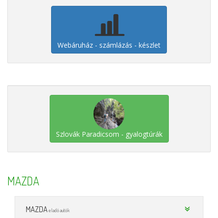
Webáruház - számlázás - készlet
Szlovák Paradicsom - gyalogtúrák
MAZDA
MAZDA
eladó autók