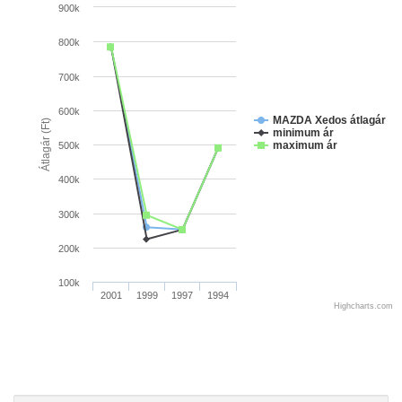
900k
800k
700k
600k
MAZDA Xedos átlagár
Átlagár (Ft)
minimum ár
maximum ár
500k
400k
300k
200k
100k
2001
1999
1997
1994
Highcharts.com