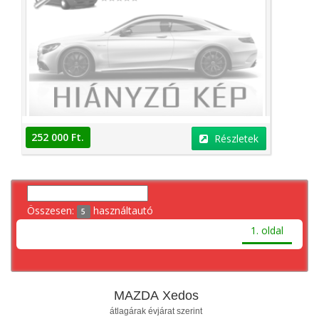
252 000 Ft.
Részletek
Összesen:
használtautó
5
1. oldal
MAZDA Xedos
átlagárak évjárat szerint