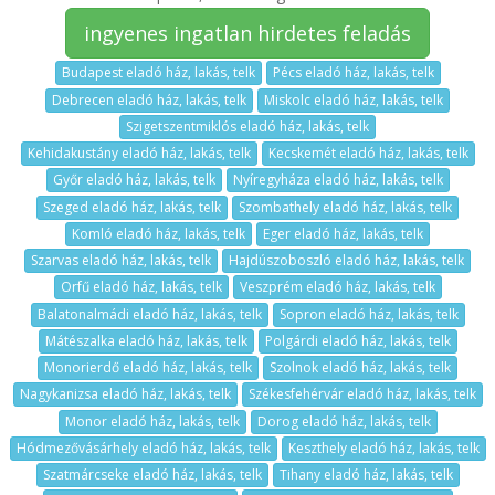
ingyenes ingatlan hirdetes feladás
Budapest eladó ház, lakás, telk
Pécs eladó ház, lakás, telk
Debrecen eladó ház, lakás, telk
Miskolc eladó ház, lakás, telk
Szigetszentmiklós eladó ház, lakás, telk
Kehidakustány eladó ház, lakás, telk
Kecskemét eladó ház, lakás, telk
Győr eladó ház, lakás, telk
Nyíregyháza eladó ház, lakás, telk
Szeged eladó ház, lakás, telk
Szombathely eladó ház, lakás, telk
Komló eladó ház, lakás, telk
Eger eladó ház, lakás, telk
Szarvas eladó ház, lakás, telk
Hajdúszoboszló eladó ház, lakás, telk
Orfű eladó ház, lakás, telk
Veszprém eladó ház, lakás, telk
Balatonalmádi eladó ház, lakás, telk
Sopron eladó ház, lakás, telk
Mátészalka eladó ház, lakás, telk
Polgárdi eladó ház, lakás, telk
Monorierdő eladó ház, lakás, telk
Szolnok eladó ház, lakás, telk
Nagykanizsa eladó ház, lakás, telk
Székesfehérvár eladó ház, lakás, telk
Monor eladó ház, lakás, telk
Dorog eladó ház, lakás, telk
Hódmezővásárhely eladó ház, lakás, telk
Keszthely eladó ház, lakás, telk
Szatmárcseke eladó ház, lakás, telk
Tihany eladó ház, lakás, telk