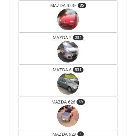
MAZDA 323F
35
MAZDA 5
234
MAZDA 6
531
MAZDA 626
69
MAZDA 929
1