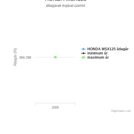
átlagárak évjárat szerint
HONDA MSX125 átlagár
Átlagár (Ft)
minimum ár
maximum ár
866 288
2005
Highcharts.com