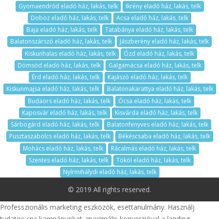
Gyomaendrőd eladó ház, lakás, telk
Ikrény eladó ház, lakás, telk
Doboz eladó ház, lakás, telk
Acsa eladó ház, lakás, telk
Baja eladó ház, lakás, telk
Tatabánya eladó ház, lakás, telk
Balatonszárszó eladó ház, lakás, telk
Jászberény eladó ház, lakás, telk
Kiskunhalas eladó ház, lakás, telk
Ózd eladó ház, lakás, telk
Dömsöd eladó ház, lakás, telk
Galgamácsa eladó ház, lakás, telk
Érd eladó ház, lakás, telk
Kajászó eladó ház, lakás, telk
Kiskunmajsa eladó ház, lakás, telk
Balatonakarattya eladó ház, lakás, telk
Budaörs eladó ház, lakás, telk
Ócsa eladó ház, lakás, telk
Kaposvár eladó ház, lakás, telk
Kisvárda eladó ház, lakás, telk
Sárbogárd eladó ház, lakás, telk
Balatonfenyves eladó ház, lakás, telk
Pusztaszabolcs eladó ház, lakás, telk
Békéscsaba eladó ház, lakás, telk
Mohács eladó ház, lakás, telk
Rácalmás eladó ház, lakás, telk
Szentes eladó ház, lakás, telk
Tököl eladó ház, lakás, telk
Nyírmihálydi eladó ház, lakás, telk
© 2019 All rights reserved.
Professzionális marketing eszközök, esettanulmány. Használj
tudatos cpc kampányokat, maximális konverzióval a landing