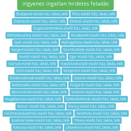
ingyenes ingatlan hirdetes feladás
Budapest eladó ház, lakás, telk
Pécs eladó ház, lakás, telk
Debrecen eladó ház, lakás, telk
Miskolc eladó ház, lakás, telk
Szigetszentmiklós eladó ház, lakás, telk
Kehidakustány eladó ház, lakás, telk
Kecskemét eladó ház, lakás, telk
Győr eladó ház, lakás, telk
Nyíregyháza eladó ház, lakás, telk
Szeged eladó ház, lakás, telk
Szombathely eladó ház, lakás, telk
Komló eladó ház, lakás, telk
Eger eladó ház, lakás, telk
Szarvas eladó ház, lakás, telk
Hajdúszoboszló eladó ház, lakás, telk
Orfű eladó ház, lakás, telk
Veszprém eladó ház, lakás, telk
Balatonalmádi eladó ház, lakás, telk
Sopron eladó ház, lakás, telk
Mátészalka eladó ház, lakás, telk
Polgárdi eladó ház, lakás, telk
Monorierdő eladó ház, lakás, telk
Szolnok eladó ház, lakás, telk
Nagykanizsa eladó ház, lakás, telk
Székesfehérvár eladó ház, lakás, telk
Monor eladó ház, lakás, telk
Dorog eladó ház, lakás, telk
Hódmezővásárhely eladó ház, lakás, telk
Keszthely eladó ház, lakás, telk
Szatmárcseke eladó ház, lakás, telk
Tihany eladó ház, lakás, telk
Kalocsa eladó ház, lakás, telk
Létavértes eladó ház, lakás, telk