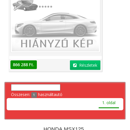
866 288 Ft.
Részletek
Összesen:
használtautó
1
1. oldal
HONDA MSX125