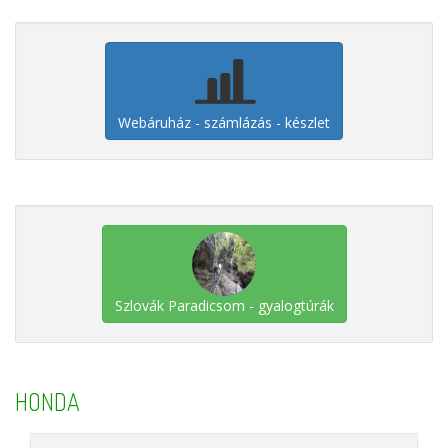
Webáruház - számlázás - készlet
Szlovák Paradicsom - gyalogtúrák
HONDA