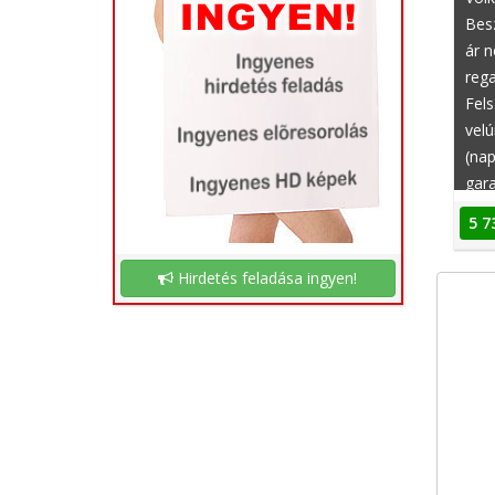
Besz
ár n
rega
Fel
velú
(nap
gara
távo
5 7
(imm
ülés
Hirdetés feladása ingyen!
tola
mul
elek
viss