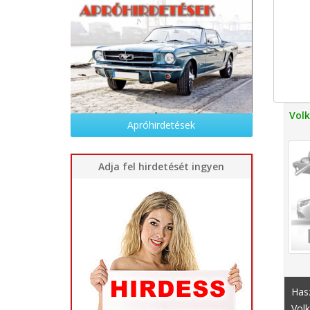
Vol
Apróhirdetések
Adja fel hirdetését ingyen
Hasz
Volk