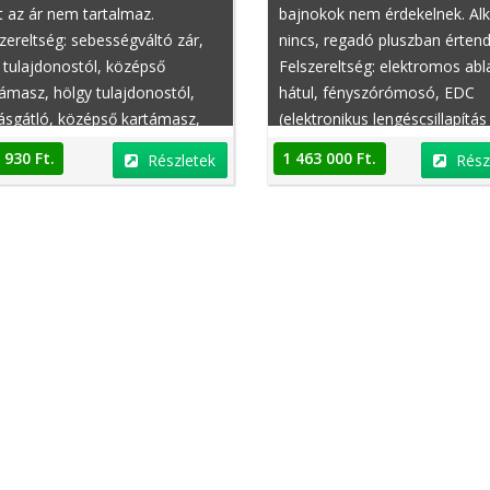
 az ár nem tartalmaz.
bajnokok nem érdekelnek. Al
zereltség: sebességváltó zár,
nincs, regadó pluszban értend
 tulajdonostól, középső
Felszereltség: elektromos abl
ámasz, hölgy tulajdonostól,
hátul, fényszórómosó, EDC
ásgátló, középső kartámasz,
(elektronikus lengéscsillapítás
tromosan állítható fejtámlák,
vezérlés), chiptuning, beépítet
 930 Ft.
1 463 000 Ft.
Részletek
Rész
tható hátsó ülések, fűthető
gyerekülés, visszacsapás-gátló
mány, memóriás vezetőülés,
ajtószervó, bőr belső
lsági fényszóró asszisztens,
pomat, pótkerék, kanyarkövető
szóró, ASR (kipörgésgátló),
snélküli indítás