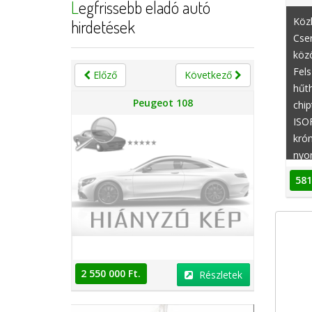
Legfrissebb eladó autó
Közk
hirdetések
Cser
közö
Fels
Előző
Következő
hűth
n
Peugeot 108
chip
ISOF
króm
nyom
kieg
581
indí
hűth
2 550 000 Ft.
2 550 000 
Részletek
Részletek