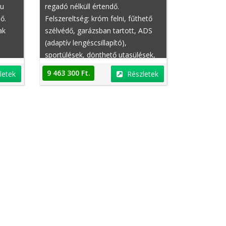
ku
regadó nélküll értendő.
ő.
Felszereltség: króm felni, fűthető
ak
szélvédő, garázsban tartott, ADS
(adaptív lengéscsillapító),
sportülések, dönthető utasülések,
t
elektromosan behajtható külső
9 463 300 Ft.
letek
Részletek
 :),
tükrök, éjjellátó asszisztens,
mozgássérült, bukólámpa,
motorbeszámítás lehetséges,
centrálzár, amerikai modell,
fékasszisztens