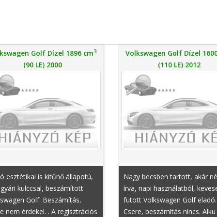
3
kswagen Golf Dízel 1896 cm
Volkswagen Golf Dízel 160
(90 LE) 2000
(110 LE) 2012
ó esztétikai is kitűnő állapotú,
Nagy becsben tartott, akár n
gyári kulccsal, beszámított
írva, napi használatból, keves
kswagen Golf. Beszámítás,
futott Volkswagen Golf eladó.
e nem érdekel. . A regisztrációs
Csere, beszámítás nincs. Alku