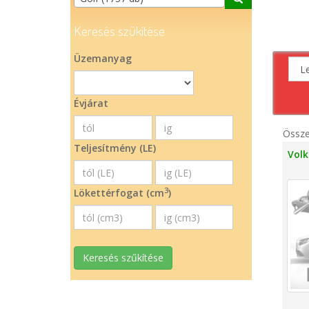
Keresés szűkítése
Üzemanyag
Évjárat
Össz
Teljesítmény (LE)
Volk
3
Lökettérfogat (cm
)
Keresés szűkítése