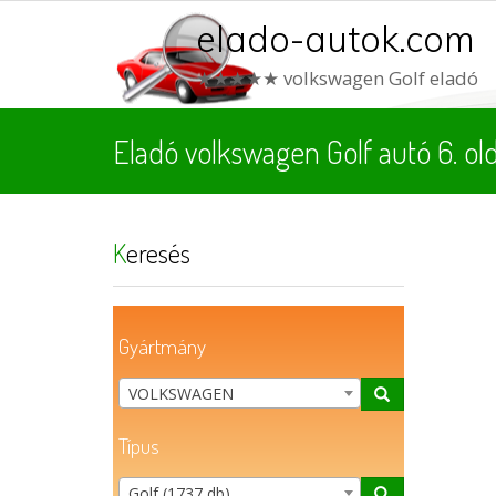
elado-autok.com
★★★★★ volkswagen Golf eladó
Eladó volkswagen Golf autó 6. old
Keresés
Gyártmány
VOLKSWAGEN
Típus
Golf (1737 db)