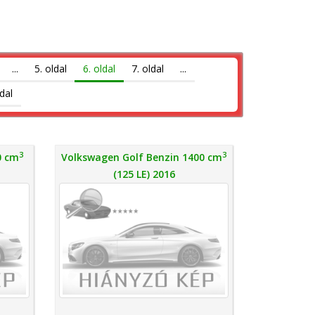
...
5. oldal
6. oldal
7. oldal
...
dal
3
3
0 cm
Volkswagen Golf Benzin 1400 cm
(125 LE) 2016