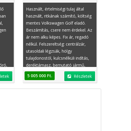
lő
Használt, értelmiségi tulaj által
tban
használt, ritkának számító, költség
l,
mentes Volkswagen Golf eladó.
agen
Beszámítás, csere nem érdekel. Az
ár nem alku képes. Fix ár, regadó
Mercedes-Benz E-Klasse
Mercedes-Benz E-Kl
nélkül. Felszereltség: centrálzár,
utasoldali légzsák, hölgy
tulajdonostól, kulcsnélküli indítás,
óró,
deréktámasz, bemutató jármű,
tó
fűthető tükör, defekttűrő
5 005 000 Ft.
letek
Részletek
ülés,
abroncsok, fűthető tükör,
ő
tempomat,
2 750 000 Ft.
2 750 000 Ft.
Részletek
R