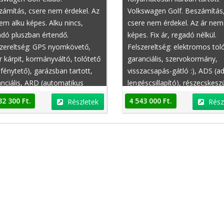
ámítás, csere nem érdekel. Az
Volkswagen Golf. Beszámítás
em alku képes. Alku nincs,
csere nem érdekel. Az ár nem
dó pluszban értendő.
képes. Fix ár, regadó nélkül.
szereltség: GPS nyomkövető,
Felszereltség: elektromos tol
r kárpit, kormányváltó, tolótető
garanciális, szervokormány,
fénytető), garázsban tartott,
visszacsapás-gátló :), ADS (ad
nciális, ARD (automatikus
lengéscsillapító), részecskesz
lságtartó), indításgátló
bukócső, kormányváltó,
32 300 Ft.
4 543 000 Ft.
Részletek
Rész
obiliser), hátsó fejtámlák,
sportülések, rendszeresen
magasság állítás,
karbantartott, térdlégzsák,
tókamera, éjjellátó asszisztens,
kulcsnélküli indítás
tifunkciós kormánykerék,
tromosan állítható fejtámlák,
zacsapás-gátló :)