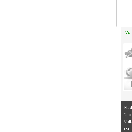
Vol
Elad
2db 
Vol
cser