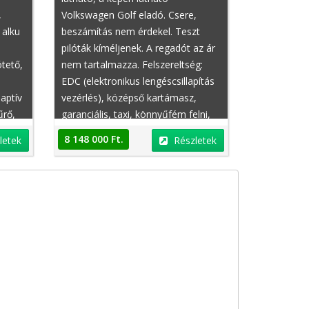
,
Volkswagen Golf eladó. Csere,
 alku
beszámítás nem érdekel. Teszt
pilóták kíméljenek. A regadót az ár
ótető,
nem tartalmazza. Felszereltség:
EDC (elektronikus lengéscsillapítás
aptív
vezérlés), középső kartámasz,
űrő,
garanciális, taxi, könnyűfém felni,
függönylégzsák, sebességváltó zár,
8 148 000 Ft.
letek
Részletek
fűthető ülés, ülésmagasság állítás,
chiptuning