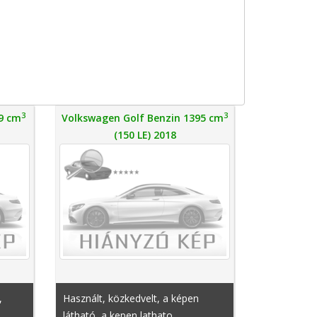
3
3
9 cm
Volkswagen Golf Benzin 1395 cm
(150 LE) 2018
,
Használt, közkedvelt, a képen
látható, a kepen lathato