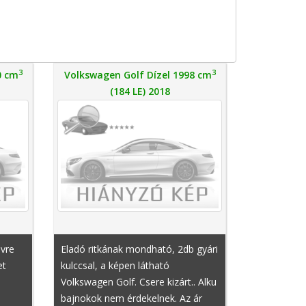
3
3
0 cm
Volkswagen Golf Dízel 1998 cm
(184 LE) 2018
évre
Eladó ritkának mondható, 2db gyári
et
kulccsal, a képen látható
Volkswagen Golf. Csere kizárt.. Alku
bajnokok nem érdekelnek. Az ár