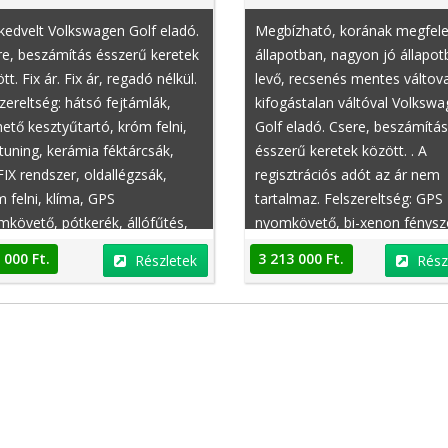
edvelt Volkswagen Golf eladó.
Megbízható, korának megfele
e, beszámítás ésszerű keretek
állapotban, nagyon jó állapo
tt. Fix ár. Fix ár, regadó nélkül.
levő, recsenés mentes váltova
zereltség: hátsó fejtámlák,
kifogástalan váltóval Volksw
ető kesztyűtartó, króm felni,
Golf eladó. Csere, beszámítás
Peugeot 108
Dacia Lodgy
tuning, kerámia féktárcsák,
ésszerű keretek között. . A
IX rendszer, oldallégzsák,
regisztrációs adót az ár nem
 felni, klíma, GPS
tartalmaz. Felszereltség: GPS
követő, pótkerék, állófűtés,
nyomkövető, bi-xenon fénysz
észítő fényszóró, kulcsnélküli
állítható combtámasz, állítha
 000 Ft.
3 213 000 Ft.
Részletek
Rész
tás, középső kartámasz,
kormány, centrálzár, fűthető 
ető kesztyűtartó, pótkerék
memóriás vezetőülés, fűthet
kormány, APS (parkolóradar)
Ft.
4 800 000 Ft.
Részletek
Részletek