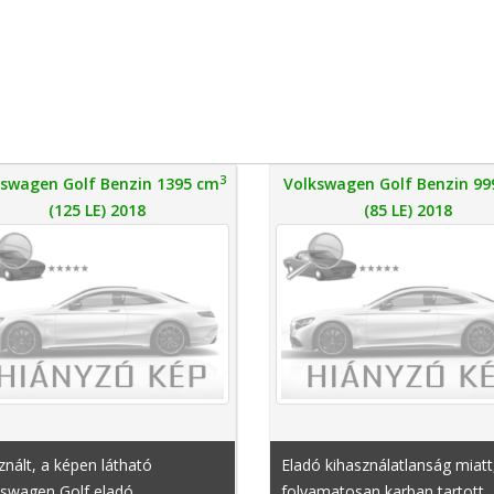
3
kswagen Golf Benzin 1395 cm
Volkswagen Golf Benzin 99
(125 LE) 2018
(85 LE) 2018
nált, a képen látható
Eladó kihasználatlanság miatt
swagen Golf eladó.
folyamatosan karban tartott