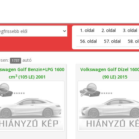
1. oldal
2. oldal
3. oldal
56. oldal
57. oldal
58. ol
esen:
autó
1737
swagen Golf Benzin+LPG 1600
Volkswagen Golf Dízel 160
3
cm
(105 LE) 2001
(90 LE) 2015