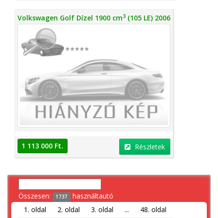
3
Volkswagen Golf Dízel 1900 cm
(105 LE) 2006
1 113 000 Ft.
Részletek
Összesen:
használtautó
1737
1. oldal
2. oldal
3. oldal
...
48. oldal