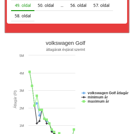
49. oldal
50. oldal
...
56. oldal
57. oldal
58. oldal
volkswagen Golf
átlagárak évjárat szerint
5M
4M
3M
Átlagár (Ft)
volkswagen Golf átlagár
minimum ár
maximum ár
2M
1M