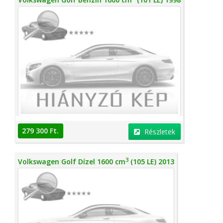
279 300 Ft.
Részletek
3
Volkswagen Golf Dízel 1600 cm
(105 LE) 2013