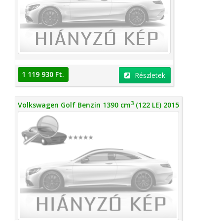
1 119 930 Ft.
Részletek
3
Volkswagen Golf Benzin 1390 cm
(122 LE) 2015