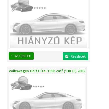
1 329 930 Ft.
Részletek
3
Volkswagen Golf Dízel 1896 cm
(130 LE) 2002