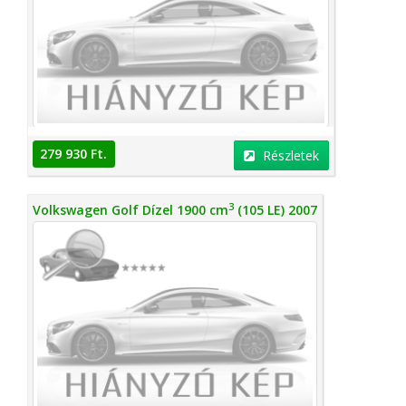
279 930 Ft.
Részletek
3
Volkswagen Golf Dízel 1900 cm
(105 LE) 2007