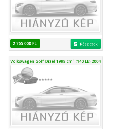
2 765 000 Ft.
Részletek
3
Volkswagen Golf Dízel 1998 cm
(140 LE) 2004