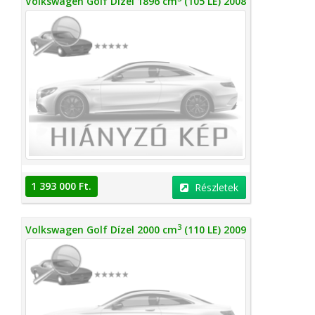
Volkswagen Golf Dízel 1896 cm
(105 LE) 2008
1 393 000 Ft.
Részletek
3
Volkswagen Golf Dízel 2000 cm
(110 LE) 2009