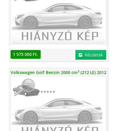
1 575 000 Ft.
Részletek
3
Volkswagen Golf Benzin 2000 cm
(212 LE) 2012