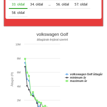
33. oldal
34. oldal
...
56. oldal
57. oldal
58. oldal
volkswagen Golf
átlagárak évjárat szerint
10M
8M
6M
Átlagár (Ft)
volkswagen Golf átlagár
minimum ár
maximum ár
4M
2M