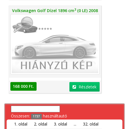
3
Volkswagen Golf Dízel 1896 cm
(0 LE) 2008
168 000 Ft.
Részletek
Összesen:
használtautó
1737
1. oldal
2. oldal
3. oldal
...
32. oldal