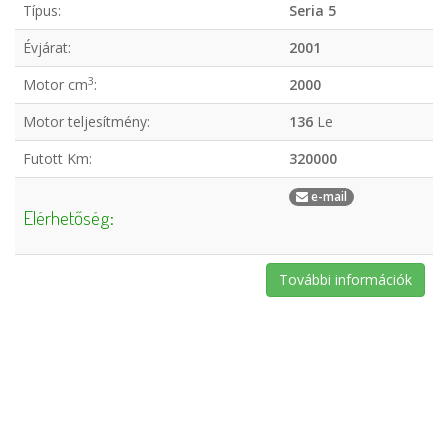
Típus:
Seria 5
Évjárat:
2001
3
Motor cm
:
2000
Motor teljesítmény:
136
Le
Futott Km:
320000
e-mail
Elérhetőség:
További információk