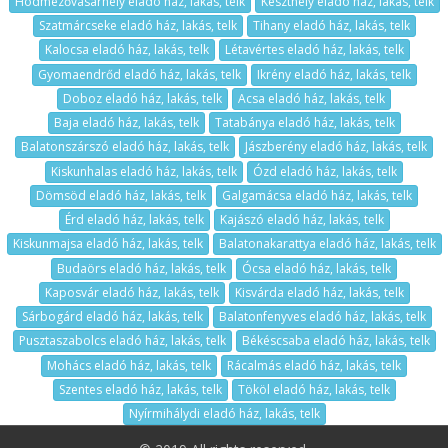
Hódmezővásárhely eladó ház, lakás, telk
Keszthely eladó ház, lakás, telk
Szatmárcseke eladó ház, lakás, telk
Tihany eladó ház, lakás, telk
Kalocsa eladó ház, lakás, telk
Létavértes eladó ház, lakás, telk
Gyomaendrőd eladó ház, lakás, telk
Ikrény eladó ház, lakás, telk
Doboz eladó ház, lakás, telk
Acsa eladó ház, lakás, telk
Baja eladó ház, lakás, telk
Tatabánya eladó ház, lakás, telk
Balatonszárszó eladó ház, lakás, telk
Jászberény eladó ház, lakás, telk
Kiskunhalas eladó ház, lakás, telk
Ózd eladó ház, lakás, telk
Dömsöd eladó ház, lakás, telk
Galgamácsa eladó ház, lakás, telk
Érd eladó ház, lakás, telk
Kajászó eladó ház, lakás, telk
Kiskunmajsa eladó ház, lakás, telk
Balatonakarattya eladó ház, lakás, telk
Budaörs eladó ház, lakás, telk
Ócsa eladó ház, lakás, telk
Kaposvár eladó ház, lakás, telk
Kisvárda eladó ház, lakás, telk
Sárbogárd eladó ház, lakás, telk
Balatonfenyves eladó ház, lakás, telk
Pusztaszabolcs eladó ház, lakás, telk
Békéscsaba eladó ház, lakás, telk
Mohács eladó ház, lakás, telk
Rácalmás eladó ház, lakás, telk
Szentes eladó ház, lakás, telk
Tököl eladó ház, lakás, telk
Nyírmihálydi eladó ház, lakás, telk