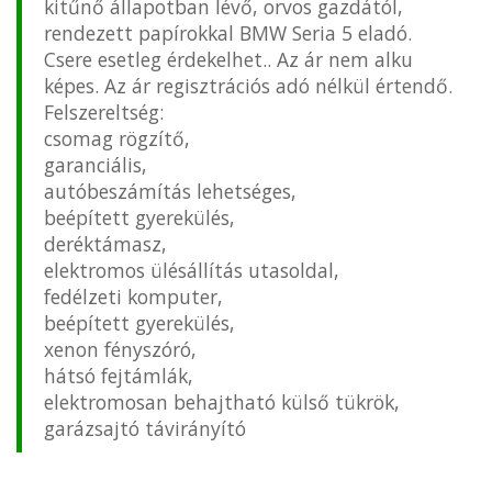
kitűnő állapotban lévő, orvos gazdától,
rendezett papírokkal BMW Seria 5 eladó.
Csere esetleg érdekelhet.. Az ár nem alku
képes. Az ár regisztrációs adó nélkül értendő.
Felszereltség:
csomag rögzítő,
garanciális,
autóbeszámítás lehetséges,
beépített gyerekülés,
deréktámasz,
elektromos ülésállítás utasoldal,
fedélzeti komputer,
beépített gyerekülés,
xenon fényszóró,
hátsó fejtámlák,
elektromosan behajtható külső tükrök,
garázsajtó távirányító