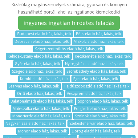
Kizárólag magánszemélyek számára, gyorsan és könnyen
használható portál, ahol az ingatlanod kiemelkedik!
ingyenes ingatlan hirdetes feladás
Budapest eladó ház, lakás, telk
Pécs eladó ház, lakás, telk
Debrecen eladó ház, lakás, telk
Miskolc eladó ház, lakás, telk
Szigetszentmiklós eladó ház, lakás, telk
Kehidakustány eladó ház, lakás, telk
Kecskemét eladó ház, lakás, telk
Győr eladó ház, lakás, telk
Nyíregyháza eladó ház, lakás, telk
Szeged eladó ház, lakás, telk
Szombathely eladó ház, lakás, telk
Komló eladó ház, lakás, telk
Eger eladó ház, lakás, telk
Szarvas eladó ház, lakás, telk
Hajdúszoboszló eladó ház, lakás, telk
Orfű eladó ház, lakás, telk
Veszprém eladó ház, lakás, telk
Balatonalmádi eladó ház, lakás, telk
Sopron eladó ház, lakás, telk
Mátészalka eladó ház, lakás, telk
Polgárdi eladó ház, lakás, telk
Monorierdő eladó ház, lakás, telk
Szolnok eladó ház, lakás, telk
Nagykanizsa eladó ház, lakás, telk
Székesfehérvár eladó ház, lakás, telk
Monor eladó ház, lakás, telk
Dorog eladó ház, lakás, telk