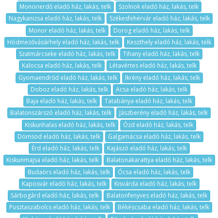
Monorierdő eladó ház, lakás, telk
Szolnok eladó ház, lakás, telk
Nagykanizsa eladó ház, lakás, telk
Székesfehérvár eladó ház, lakás, telk
Monor eladó ház, lakás, telk
Dorog eladó ház, lakás, telk
Hódmezővásárhely eladó ház, lakás, telk
Keszthely eladó ház, lakás, telk
Szatmárcseke eladó ház, lakás, telk
Tihany eladó ház, lakás, telk
Kalocsa eladó ház, lakás, telk
Létavértes eladó ház, lakás, telk
Gyomaendrőd eladó ház, lakás, telk
Ikrény eladó ház, lakás, telk
Doboz eladó ház, lakás, telk
Acsa eladó ház, lakás, telk
Baja eladó ház, lakás, telk
Tatabánya eladó ház, lakás, telk
Balatonszárszó eladó ház, lakás, telk
Jászberény eladó ház, lakás, telk
Kiskunhalas eladó ház, lakás, telk
Ózd eladó ház, lakás, telk
Dömsöd eladó ház, lakás, telk
Galgamácsa eladó ház, lakás, telk
Érd eladó ház, lakás, telk
Kajászó eladó ház, lakás, telk
Kiskunmajsa eladó ház, lakás, telk
Balatonakarattya eladó ház, lakás, telk
Budaörs eladó ház, lakás, telk
Ócsa eladó ház, lakás, telk
Kaposvár eladó ház, lakás, telk
Kisvárda eladó ház, lakás, telk
Sárbogárd eladó ház, lakás, telk
Balatonfenyves eladó ház, lakás, telk
Pusztaszabolcs eladó ház, lakás, telk
Békéscsaba eladó ház, lakás, telk