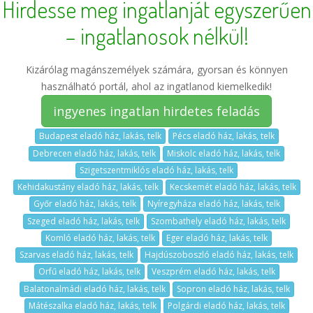
Hirdesse meg ingatlanját egyszerűen
– ingatlanosok nélkül!
Kizárólag magánszemélyek számára, gyorsan és könnyen
használható portál, ahol az ingatlanod kiemelkedik!
ingyenes ingatlan hirdetes feladás
Budapest eladó ház, lakás, telk
Pécs eladó ház, lakás, telk
Debrecen eladó ház, lakás, telk
Miskolc eladó ház, lakás, telk
Szigetszentmiklós eladó ház, lakás, telk
Kehidakustány eladó ház, lakás, telk
Kecskemét eladó ház, lakás, telk
Győr eladó ház, lakás, telk
Nyíregyháza eladó ház, lakás, telk
Szeged eladó ház, lakás, telk
Szombathely eladó ház, lakás, telk
Komló eladó ház, lakás, telk
Eger eladó ház, lakás, telk
Szarvas eladó ház, lakás, telk
Hajdúszoboszló eladó ház, lakás, telk
Orfű eladó ház, lakás, telk
Veszprém eladó ház, lakás, telk
Balatonalmádi eladó ház, lakás, telk
Sopron eladó ház, lakás, telk
Mátészalka eladó ház, lakás, telk
Polgárdi eladó ház, lakás, telk