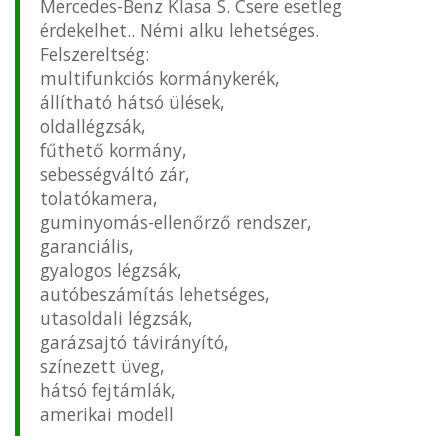
Mercedes-Benz Klasa S. Csere esetleg
érdekelhet.. Némi alku lehetséges.
Felszereltség:
multifunkciós kormánykerék,
állítható hátsó ülések,
oldallégzsák,
fűthető kormány,
sebességváltó zár,
tolatókamera,
guminyomás-ellenőrző rendszer,
garanciális,
gyalogos légzsák,
autóbeszámítás lehetséges,
utasoldali légzsák,
garázsajtó távirányító,
színezett üveg,
hátsó fejtámlák,
amerikai modell