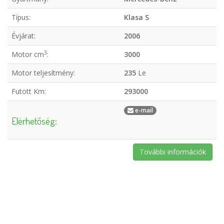
Típus:
Klasa S
Évjárat:
2006
3
Motor cm
:
3000
Motor teljesítmény:
235
Le
Futott Km:
293000
e-mail
Elérhetőség:
További információk