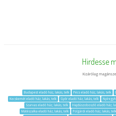
Hirdesse m
Kizárólag magánszem
Budapest eladó ház, lakás, telk
Pécs eladó ház, lakás, telk
Kecskemét eladó ház, lakás, telk
Győr eladó ház, lakás, telk
Nyíregyhá
Szarvas eladó ház, lakás, telk
Hajdúszoboszló eladó ház, lak
Mátészalka eladó ház, lakás, telk
Polgárdi eladó ház, lakás, tel