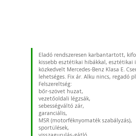
Eladó rendszeresen karbantartott, kif
kissebb esztétikai hibákkal, esztétikai 
közkedvelt Mercedes-Benz Klasa E. Cse
lehetséges. Fix ár. Alku nincs, regadó 
Felszereltség:
bőr-szövet huzat,
vezetőoldali légzsák,
sebességváltó zár,
garanciális,
MSR (motorféknyomaték szabályzás),
sportülések,
visszagurulás-gátló,