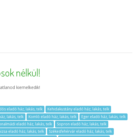
sok nélkül!
atlanod kiemelkedik!
lós eladó ház, lakás, telk
Kehidakustány eladó ház, lakás, telk
z, lakás, telk
Komló eladó ház, lakás, telk
Eger eladó ház, lakás, telk
onalmádi eladó ház, lakás, telk
Sopron eladó ház, lakás, telk
zsa eladó ház, lakás, telk
Székesfehérvár eladó ház, lakás, telk