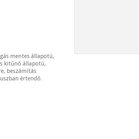
ogás mentes állapotú,
is kitűnő állapotú,
re, beszámítás
pluszban értendő.