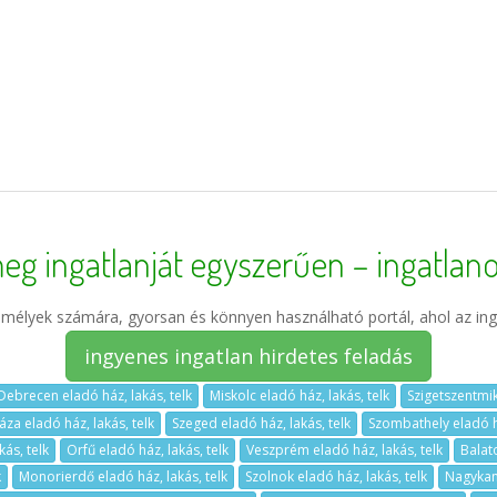
eg ingatlanját egyszerűen – ingatlano
élyek számára, gyorsan és könnyen használható portál, ahol az ing
ingyenes ingatlan hirdetes feladás
Debrecen eladó ház, lakás, telk
Miskolc eladó ház, lakás, telk
Szigetszentmik
za eladó ház, lakás, telk
Szeged eladó ház, lakás, telk
Szombathely eladó há
ás, telk
Orfű eladó ház, lakás, telk
Veszprém eladó ház, lakás, telk
Balat
k
Monorierdő eladó ház, lakás, telk
Szolnok eladó ház, lakás, telk
Nagykani