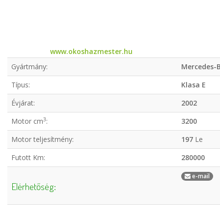
www.okoshazmester.hu
Gyártmány:
Mercedes-
Típus:
Klasa E
Évjárat:
2002
3
Motor cm
:
3200
Motor teljesítmény:
197
Le
Futott Km:
280000
e-mail
Elérhetőség: