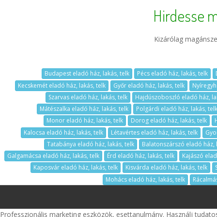
Hirdesse m
Kizárólag magánszem
Budapest eladó ház, lakás, telk
Pécs eladó ház, lakás, telk
Kecskemét eladó ház, lakás, telk
Győr eladó ház, lakás, telk
Nyíregyhá
Szarvas eladó ház, lakás, telk
Hajdúszoboszló eladó ház, lak
Mátészalka eladó ház, lakás, telk
Polgárdi eladó ház, lakás, tel
Monor eladó ház, lakás, telk
Dorog eladó ház, lakás, telk
Kalocsa eladó ház, lakás, telk
Létavértes eladó ház, lakás, telk
Gyom
Tatabánya eladó ház, lakás, telk
Balatonszárszó eladó ház, l
Galgamácsa eladó ház, lakás, telk
Érd eladó ház, lakás, telk
Kajászó eladó
Kaposvár eladó ház, lakás, telk
Kisvárda eladó ház, lakás, telk
Mohács eladó ház, lakás, telk
Rácalmás
Professzionális marketing eszközök, esettanulmány. Használj tudato