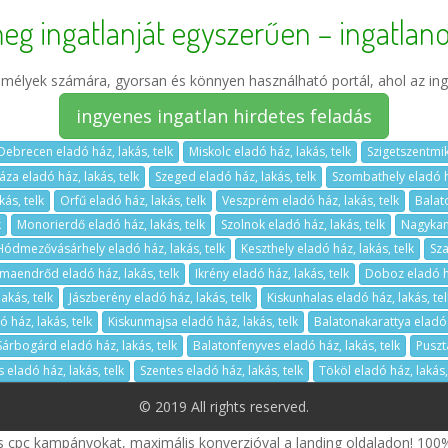
eg ingatlanját egyszerűen – ingatlano
élyek számára, gyorsan és könnyen használható portál, ahol az ing
ingyenes ingatlan hirdetes feladás
Debrecen eladó ház, lakás, telk
Miskolc eladó ház, lakás, telk
Szigetszentmik
za eladó ház, lakás, telk
Szeged eladó ház, lakás, telk
Szombathely eladó há
ás, telk
Orfű eladó ház, lakás, telk
Veszprém eladó ház, lakás, telk
Balat
k
Monorierdő eladó ház, lakás, telk
Szolnok eladó ház, lakás, telk
Nagykani
Hódmezővásárhely eladó ház, lakás, telk
Keszthely eladó ház, lakás, telk
Sza
aendrőd eladó ház, lakás, telk
Ikrény eladó ház, lakás, telk
Doboz eladó há
akás, telk
Jászberény eladó ház, lakás, telk
Kiskunhalas eladó ház, lakás, tel
 ház, lakás, telk
Kiskunmajsa eladó ház, lakás, telk
Balatonakarattya eladó h
Sárbogárd eladó ház, lakás, telk
Balatonfenyves eladó ház, lakás, telk
Puszt
 eladó ház, lakás, telk
Szentes eladó ház, lakás, telk
Tököl eladó ház, lakás,
© 2019 All rights reserved.
s cpc kampányokat, maximális konverzióval a landing oldaladon! 100%