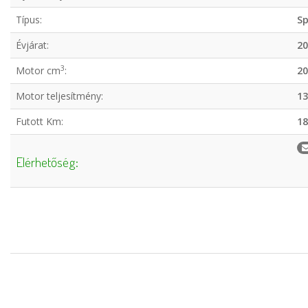
Típus:
S
Évjárat:
20
3
Motor cm
:
20
Motor teljesítmény:
13
Futott Km:
18
Elérhetőség: