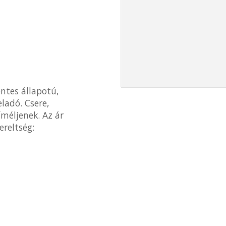
entes állapotú,
eladó. Csere,
íméljenek. Az ár
ereltség: