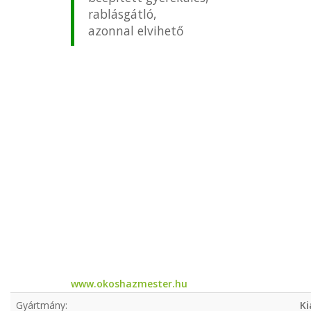
rablásgátló,
azonnal elvihető
www.okoshazmester.hu
Gyártmány:
Ki