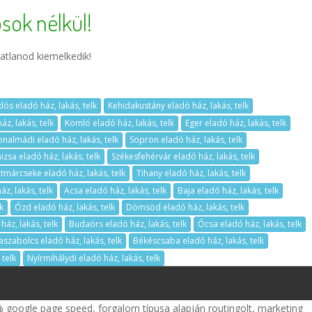
sok nélkül!
atlanod kiemelkedik!
lós eladó ház, lakás, telk
Kehidakustány eladó ház, lakás, telk
z, lakás, telk
Komló eladó ház, lakás, telk
Eger eladó ház, lakás, telk
onalmádi eladó ház, lakás, telk
Sopron eladó ház, lakás, telk
zsa eladó ház, lakás, telk
Székesfehérvár eladó ház, lakás, telk
tmárcseke eladó ház, lakás, telk
Tihany eladó ház, lakás, telk
z, lakás, telk
Acsa eladó ház, lakás, telk
Baja eladó ház, lakás, telk
k
Ózd eladó ház, lakás, telk
Dömsöd eladó ház, lakás, telk
áz, lakás, telk
Budaörs eladó ház, lakás, telk
Ócsa eladó ház, lakás, telk
aszabolcs eladó ház, lakás, telk
Békéscsaba eladó ház, lakás, telk
 telk
Nyírmihálydi eladó ház, lakás, telk
 google page speed, forgalom típusa alapján routingolt, marketing