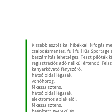
Kissebb esztétikai hibákkal, kifogás m
csalódásmentes, full full Kia Sportage 
beszámítás lehetséges. Teszt pilóták k
regisztrációs adó néllkül értendő. Felsz
kanyarkövető fényszóró,
hátsó oldal légzsák,
vonóhorog,
fékasszisztens,
hátsó oldal légzsák,
elektromos ablak elöl,
fékasszisztens,
beépített gyerekülés,