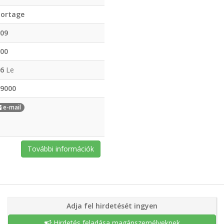
portage
09
00
6
Le
9000
e-mail
További információk
Adja fel hirdetését ingyen
Hirdetés feladása magánszemélyeknek