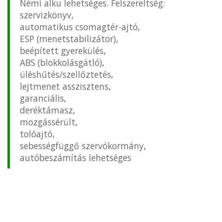
Némi alku lehetséges. Felszereltség:
szervizkönyv,
automatikus csomagtér-ajtó,
ESP (menetstabilizátor),
beépített gyerekülés,
ABS (blokkolásgátló),
üléshűtés/szellőztetés,
lejtmenet asszisztens,
garanciális,
deréktámasz,
mozgássérült,
tolóajtó,
sebességfüggő szervókormány,
autóbeszámítás lehetséges