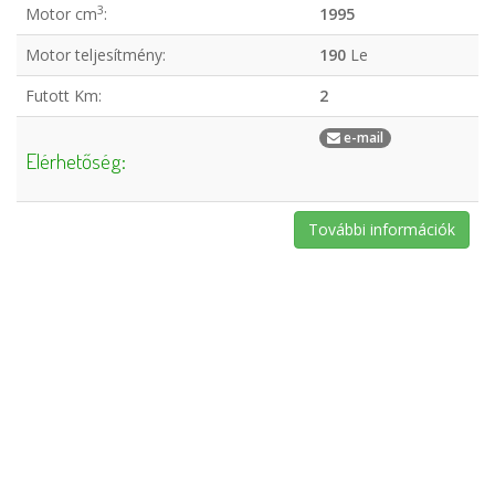
3
Motor cm
:
1995
Motor teljesítmény:
190
Le
Futott Km:
2
e-mail
Elérhetőség:
További információk