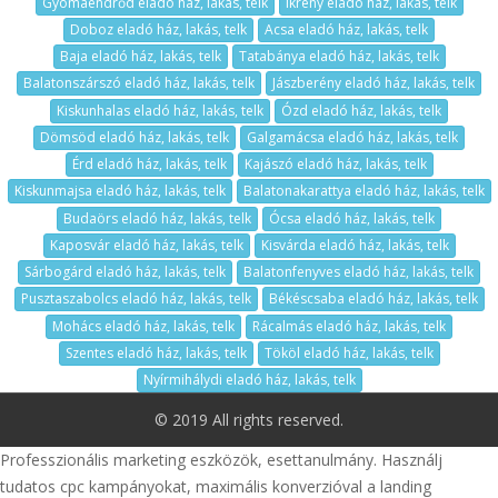
Gyomaendrőd eladó ház, lakás, telk
Ikrény eladó ház, lakás, telk
Doboz eladó ház, lakás, telk
Acsa eladó ház, lakás, telk
Baja eladó ház, lakás, telk
Tatabánya eladó ház, lakás, telk
Balatonszárszó eladó ház, lakás, telk
Jászberény eladó ház, lakás, telk
Kiskunhalas eladó ház, lakás, telk
Ózd eladó ház, lakás, telk
Dömsöd eladó ház, lakás, telk
Galgamácsa eladó ház, lakás, telk
Érd eladó ház, lakás, telk
Kajászó eladó ház, lakás, telk
Kiskunmajsa eladó ház, lakás, telk
Balatonakarattya eladó ház, lakás, telk
Budaörs eladó ház, lakás, telk
Ócsa eladó ház, lakás, telk
Kaposvár eladó ház, lakás, telk
Kisvárda eladó ház, lakás, telk
Sárbogárd eladó ház, lakás, telk
Balatonfenyves eladó ház, lakás, telk
Pusztaszabolcs eladó ház, lakás, telk
Békéscsaba eladó ház, lakás, telk
Mohács eladó ház, lakás, telk
Rácalmás eladó ház, lakás, telk
Szentes eladó ház, lakás, telk
Tököl eladó ház, lakás, telk
Nyírmihálydi eladó ház, lakás, telk
© 2019 All rights reserved.
Professzionális marketing eszközök, esettanulmány. Használj
tudatos cpc kampányokat, maximális konverzióval a landing