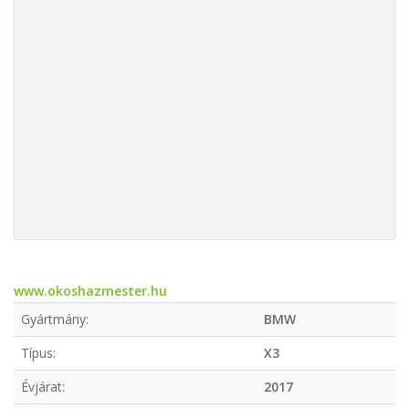
www.okoshazmester.hu
Gyártmány:
BMW
Típus:
X3
Évjárat:
2017