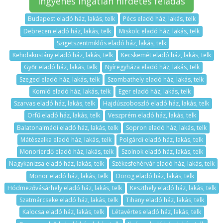
ingyenes ingatlan hirdetes feladás
Budapest eladó ház, lakás, telk
Pécs eladó ház, lakás, telk
Debrecen eladó ház, lakás, telk
Miskolc eladó ház, lakás, telk
Szigetszentmiklós eladó ház, lakás, telk
Kehidakustány eladó ház, lakás, telk
Kecskemét eladó ház, lakás, telk
Győr eladó ház, lakás, telk
Nyíregyháza eladó ház, lakás, telk
Szeged eladó ház, lakás, telk
Szombathely eladó ház, lakás, telk
Komló eladó ház, lakás, telk
Eger eladó ház, lakás, telk
Szarvas eladó ház, lakás, telk
Hajdúszoboszló eladó ház, lakás, telk
Orfű eladó ház, lakás, telk
Veszprém eladó ház, lakás, telk
Balatonalmádi eladó ház, lakás, telk
Sopron eladó ház, lakás, telk
Mátészalka eladó ház, lakás, telk
Polgárdi eladó ház, lakás, telk
Monorierdő eladó ház, lakás, telk
Szolnok eladó ház, lakás, telk
Nagykanizsa eladó ház, lakás, telk
Székesfehérvár eladó ház, lakás, telk
Monor eladó ház, lakás, telk
Dorog eladó ház, lakás, telk
Hódmezővásárhely eladó ház, lakás, telk
Keszthely eladó ház, lakás, telk
Szatmárcseke eladó ház, lakás, telk
Tihany eladó ház, lakás, telk
Kalocsa eladó ház, lakás, telk
Létavértes eladó ház, lakás, telk