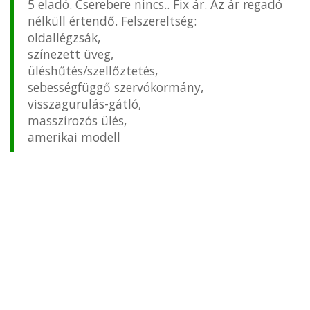
5 eladó. Cserebere nincs.. Fix ár. Az ár regadó
nélküll értendő. Felszereltség:
oldallégzsák,
színezett üveg,
üléshűtés/szellőztetés,
sebességfüggő szervókormány,
visszagurulás-gátló,
masszírozós ülés,
amerikai modell