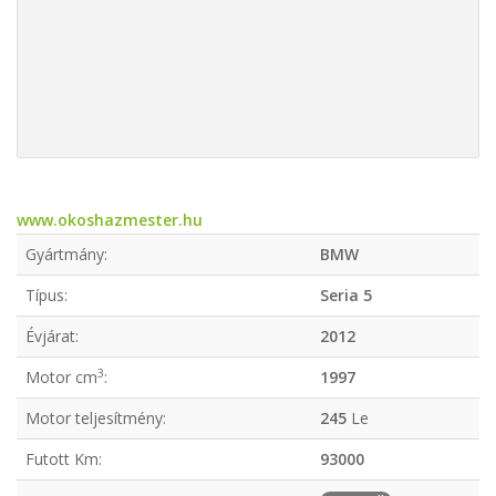
www.okoshazmester.hu
Gyártmány:
BMW
Típus:
Seria 5
Évjárat:
2012
3
Motor cm
:
1997
Motor teljesítmény:
245
Le
Futott Km:
93000