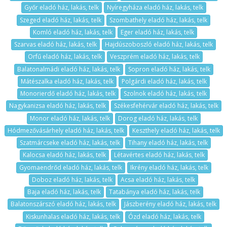
Győr eladó ház, lakás, telk
Nyíregyháza eladó ház, lakás, telk
Szeged eladó ház, lakás, telk
Szombathely eladó ház, lakás, telk
Komló eladó ház, lakás, telk
Eger eladó ház, lakás, telk
Szarvas eladó ház, lakás, telk
Hajdúszoboszló eladó ház, lakás, telk
Orfű eladó ház, lakás, telk
Veszprém eladó ház, lakás, telk
Balatonalmádi eladó ház, lakás, telk
Sopron eladó ház, lakás, telk
Mátészalka eladó ház, lakás, telk
Polgárdi eladó ház, lakás, telk
Monorierdő eladó ház, lakás, telk
Szolnok eladó ház, lakás, telk
Nagykanizsa eladó ház, lakás, telk
Székesfehérvár eladó ház, lakás, telk
Monor eladó ház, lakás, telk
Dorog eladó ház, lakás, telk
Hódmezővásárhely eladó ház, lakás, telk
Keszthely eladó ház, lakás, telk
Szatmárcseke eladó ház, lakás, telk
Tihany eladó ház, lakás, telk
Kalocsa eladó ház, lakás, telk
Létavértes eladó ház, lakás, telk
Gyomaendrőd eladó ház, lakás, telk
Ikrény eladó ház, lakás, telk
Doboz eladó ház, lakás, telk
Acsa eladó ház, lakás, telk
Baja eladó ház, lakás, telk
Tatabánya eladó ház, lakás, telk
Balatonszárszó eladó ház, lakás, telk
Jászberény eladó ház, lakás, telk
Kiskunhalas eladó ház, lakás, telk
Ózd eladó ház, lakás, telk