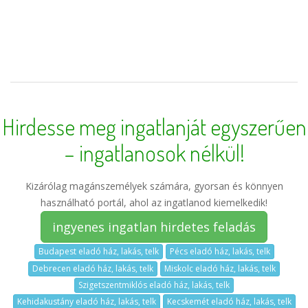
Hirdesse meg ingatlanját egyszerűen
– ingatlanosok nélkül!
Kizárólag magánszemélyek számára, gyorsan és könnyen
használható portál, ahol az ingatlanod kiemelkedik!
ingyenes ingatlan hirdetes feladás
Budapest eladó ház, lakás, telk
Pécs eladó ház, lakás, telk
Debrecen eladó ház, lakás, telk
Miskolc eladó ház, lakás, telk
Szigetszentmiklós eladó ház, lakás, telk
Kehidakustány eladó ház, lakás, telk
Kecskemét eladó ház, lakás, telk