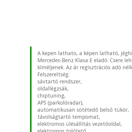
A kepen lathato, a képen latható, jégh
Mercedes-Benz Klasa E eladó. Csere leh
kíméljenek. Az ár regisztrációs adó nél
Felszereltség:
sávtartó rendszer,
oldallégzsák,
chiptuning,
APS (parkolóradar),
automatikusan sötétedő belső tükör,
távolságtartó tempomat,
elektromos ülésállítás vezetőoldal,
elektromos tolótető,