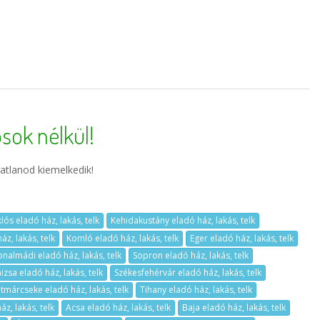
sok nélkül!
atlanod kiemelkedik!
lós eladó ház, lakás, telk
Kehidakustány eladó ház, lakás, telk
z, lakás, telk
Komló eladó ház, lakás, telk
Eger eladó ház, lakás, telk
onalmádi eladó ház, lakás, telk
Sopron eladó ház, lakás, telk
zsa eladó ház, lakás, telk
Székesfehérvár eladó ház, lakás, telk
tmárcseke eladó ház, lakás, telk
Tihany eladó ház, lakás, telk
z, lakás, telk
Acsa eladó ház, lakás, telk
Baja eladó ház, lakás, telk