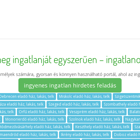
eg ingatlanját egyszerűen – ingatlano
élyek számára, gyorsan és könnyen használható portál, ahol az ing
ingyenes ingatlan hirdetes feladás
Debrecen eladó ház, lakás, telk
Miskolc eladó ház, lakás, telk
Szigetszentmik
za eladó ház, lakás, telk
Szeged eladó ház, lakás, telk
Szombathely eladó há
ás, telk
Orfű eladó ház, lakás, telk
Veszprém eladó ház, lakás, telk
Balat
k
Monorierdő eladó ház, lakás, telk
Szolnok eladó ház, lakás, telk
Nagykani
Hódmezővásárhely eladó ház, lakás, telk
Keszthely eladó ház, lakás, telk
Sza
aendrőd eladó ház, lakás, telk
Ikrény eladó ház, lakás, telk
Doboz eladó há