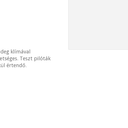
ideg klímával
etséges. Teszt pilóták
kül értendő.