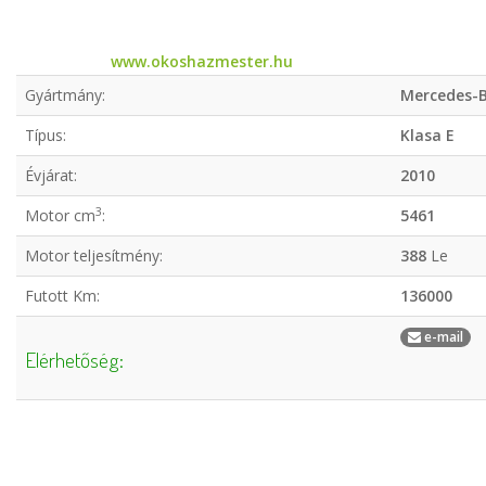
www.okoshazmester.hu
Gyártmány:
Mercedes-
Típus:
Klasa E
Évjárat:
2010
3
Motor cm
:
5461
Motor teljesítmény:
388
Le
Futott Km:
136000
e-mail
Elérhetőség: