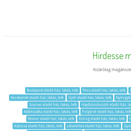
Hirdesse m
Kizárólag magánszem
Budapest eladó ház, lakás, telk
Pécs eladó ház, lakás, telk
Kecskemét eladó ház, lakás, telk
Győr eladó ház, lakás, telk
Nyíregyhá
Szarvas eladó ház, lakás, telk
Hajdúszoboszló eladó ház, lak
Mátészalka eladó ház, lakás, telk
Polgárdi eladó ház, lakás, tel
Monor eladó ház, lakás, telk
Dorog eladó ház, lakás, telk
Kalocsa eladó ház, lakás, telk
Létavértes eladó ház, lakás, telk
Gyom