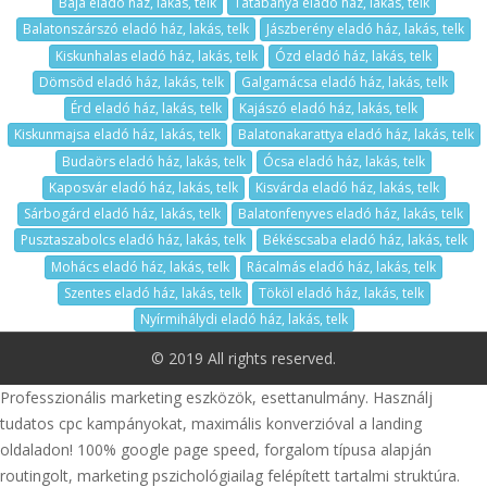
Baja eladó ház, lakás, telk
Tatabánya eladó ház, lakás, telk
Balatonszárszó eladó ház, lakás, telk
Jászberény eladó ház, lakás, telk
Kiskunhalas eladó ház, lakás, telk
Ózd eladó ház, lakás, telk
Dömsöd eladó ház, lakás, telk
Galgamácsa eladó ház, lakás, telk
Érd eladó ház, lakás, telk
Kajászó eladó ház, lakás, telk
Kiskunmajsa eladó ház, lakás, telk
Balatonakarattya eladó ház, lakás, telk
Budaörs eladó ház, lakás, telk
Ócsa eladó ház, lakás, telk
Kaposvár eladó ház, lakás, telk
Kisvárda eladó ház, lakás, telk
Sárbogárd eladó ház, lakás, telk
Balatonfenyves eladó ház, lakás, telk
Pusztaszabolcs eladó ház, lakás, telk
Békéscsaba eladó ház, lakás, telk
Mohács eladó ház, lakás, telk
Rácalmás eladó ház, lakás, telk
Szentes eladó ház, lakás, telk
Tököl eladó ház, lakás, telk
Nyírmihálydi eladó ház, lakás, telk
© 2019 All rights reserved.
Professzionális marketing eszközök, esettanulmány. Használj
tudatos cpc kampányokat, maximális konverzióval a landing
oldaladon! 100% google page speed, forgalom típusa alapján
routingolt, marketing pszichológiailag felépített tartalmi struktúra.