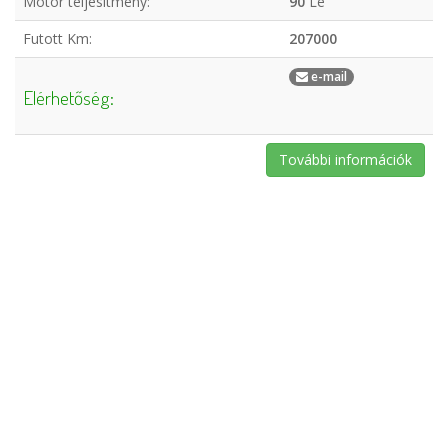
Motor teljesítmény:
90
Le
Futott Km:
207000
e-mail
Elérhetőség:
További információk