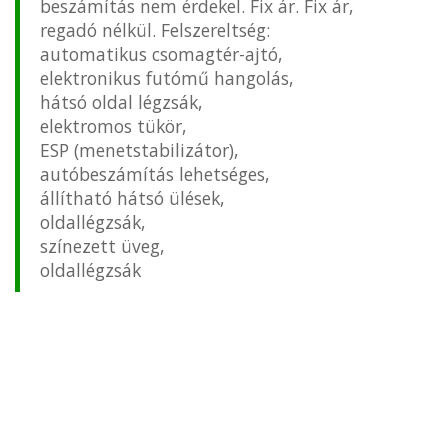
beszámítás nem érdekel. Fix ár. Fix ár,
regadó nélkül. Felszereltség:
automatikus csomagtér-ajtó,
elektronikus futómű hangolás,
hátsó oldal légzsák,
elektromos tükör,
ESP (menetstabilizátor),
autóbeszámítás lehetséges,
állítható hátsó ülések,
oldallégzsák,
színezett üveg,
oldallégzsák