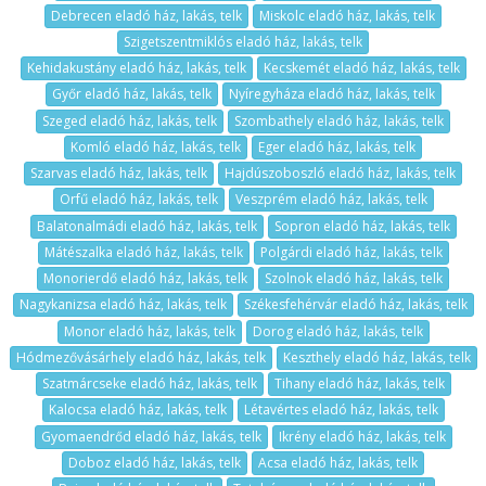
Debrecen eladó ház, lakás, telk
Miskolc eladó ház, lakás, telk
Szigetszentmiklós eladó ház, lakás, telk
Kehidakustány eladó ház, lakás, telk
Kecskemét eladó ház, lakás, telk
Győr eladó ház, lakás, telk
Nyíregyháza eladó ház, lakás, telk
Szeged eladó ház, lakás, telk
Szombathely eladó ház, lakás, telk
Komló eladó ház, lakás, telk
Eger eladó ház, lakás, telk
Szarvas eladó ház, lakás, telk
Hajdúszoboszló eladó ház, lakás, telk
Orfű eladó ház, lakás, telk
Veszprém eladó ház, lakás, telk
Balatonalmádi eladó ház, lakás, telk
Sopron eladó ház, lakás, telk
Mátészalka eladó ház, lakás, telk
Polgárdi eladó ház, lakás, telk
Monorierdő eladó ház, lakás, telk
Szolnok eladó ház, lakás, telk
Nagykanizsa eladó ház, lakás, telk
Székesfehérvár eladó ház, lakás, telk
Monor eladó ház, lakás, telk
Dorog eladó ház, lakás, telk
Hódmezővásárhely eladó ház, lakás, telk
Keszthely eladó ház, lakás, telk
Szatmárcseke eladó ház, lakás, telk
Tihany eladó ház, lakás, telk
Kalocsa eladó ház, lakás, telk
Létavértes eladó ház, lakás, telk
Gyomaendrőd eladó ház, lakás, telk
Ikrény eladó ház, lakás, telk
Doboz eladó ház, lakás, telk
Acsa eladó ház, lakás, telk