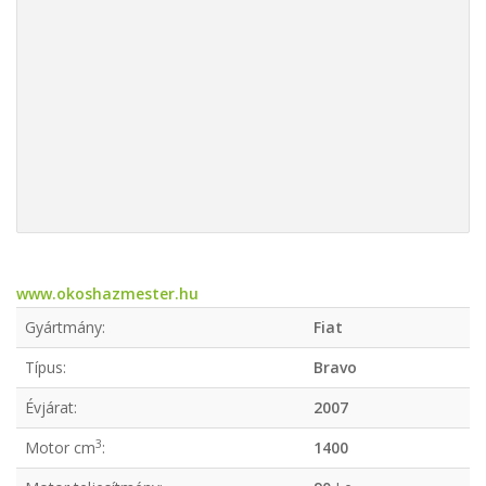
www.okoshazmester.hu
Gyártmány:
Fiat
Típus:
Bravo
Évjárat:
2007
3
Motor cm
:
1400