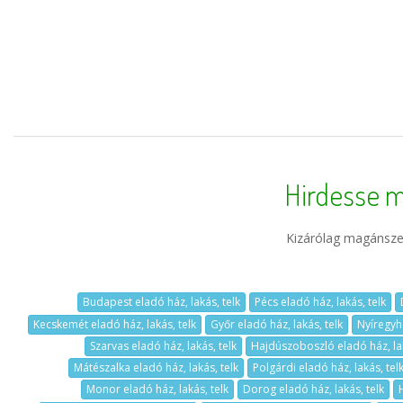
Hirdesse m
Kizárólag magánszem
Budapest eladó ház, lakás, telk
Pécs eladó ház, lakás, telk
Kecskemét eladó ház, lakás, telk
Győr eladó ház, lakás, telk
Nyíregyhá
Szarvas eladó ház, lakás, telk
Hajdúszoboszló eladó ház, lak
Mátészalka eladó ház, lakás, telk
Polgárdi eladó ház, lakás, tel
Monor eladó ház, lakás, telk
Dorog eladó ház, lakás, telk