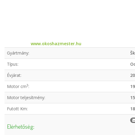
www.okoshazmester.hu
Gyártmány:
Š
Típus:
Oc
Évjárat:
20
3
Motor cm
:
19
Motor teljesítmény:
15
Futott Km:
18
Elérhetőség: