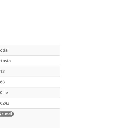
koda
tavia
13
68
0
Le
6242
e-mail