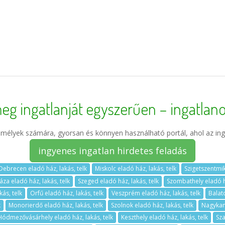
eg ingatlanját egyszerűen – ingatlano
élyek számára, gyorsan és könnyen használható portál, ahol az ing
ingyenes ingatlan hirdetes feladás
Debrecen eladó ház, lakás, telk
Miskolc eladó ház, lakás, telk
Szigetszentmik
za eladó ház, lakás, telk
Szeged eladó ház, lakás, telk
Szombathely eladó há
ás, telk
Orfű eladó ház, lakás, telk
Veszprém eladó ház, lakás, telk
Balat
k
Monorierdő eladó ház, lakás, telk
Szolnok eladó ház, lakás, telk
Nagykani
Hódmezővásárhely eladó ház, lakás, telk
Keszthely eladó ház, lakás, telk
Sza