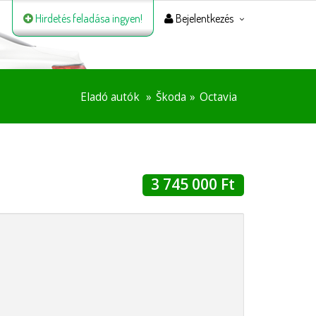
Hirdetés feladása ingyen!
Bejelentkezés
Eladó autók
Škoda
Octavia
3 745 000 Ft