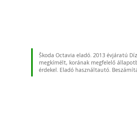
Škoda Octavia eladó. 2013 évjáratú Díz
megkímélt, korának megfelelő állapotb
érdekel. Eladó használtautó. Beszámítá