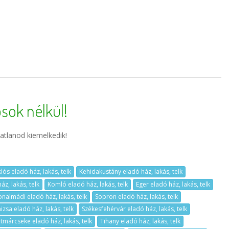
sok nélkül!
atlanod kiemelkedik!
lós eladó ház, lakás, telk
Kehidakustány eladó ház, lakás, telk
z, lakás, telk
Komló eladó ház, lakás, telk
Eger eladó ház, lakás, telk
onalmádi eladó ház, lakás, telk
Sopron eladó ház, lakás, telk
zsa eladó ház, lakás, telk
Székesfehérvár eladó ház, lakás, telk
tmárcseke eladó ház, lakás, telk
Tihany eladó ház, lakás, telk