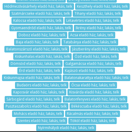
Hódmezővásárhely eladó ház, lakás, telk
Keszthely eladó ház, lakás, telk
Szatmárcseke eladó ház, lakás, telk
Tihany eladó ház, lakás, telk
Kalocsa eladó ház, lakás, telk
Létavértes eladó ház, lakás, telk
Gyomaendrőd eladó ház, lakás, telk
Ikrény eladó ház, lakás, telk
Doboz eladó ház, lakás, telk
Acsa eladó ház, lakás, telk
Baja eladó ház, lakás, telk
Tatabánya eladó ház, lakás, telk
Balatonszárszó eladó ház, lakás, telk
Jászberény eladó ház, lakás, telk
Kiskunhalas eladó ház, lakás, telk
Ózd eladó ház, lakás, telk
Dömsöd eladó ház, lakás, telk
Galgamácsa eladó ház, lakás, telk
Érd eladó ház, lakás, telk
Kajászó eladó ház, lakás, telk
Kiskunmajsa eladó ház, lakás, telk
Balatonakarattya eladó ház, lakás, telk
Budaörs eladó ház, lakás, telk
Ócsa eladó ház, lakás, telk
Kaposvár eladó ház, lakás, telk
Kisvárda eladó ház, lakás, telk
Sárbogárd eladó ház, lakás, telk
Balatonfenyves eladó ház, lakás, telk
Pusztaszabolcs eladó ház, lakás, telk
Békéscsaba eladó ház, lakás, telk
Mohács eladó ház, lakás, telk
Rácalmás eladó ház, lakás, telk
Szentes eladó ház, lakás, telk
Tököl eladó ház, lakás, telk
Nyírmihálydi eladó ház, lakás, telk