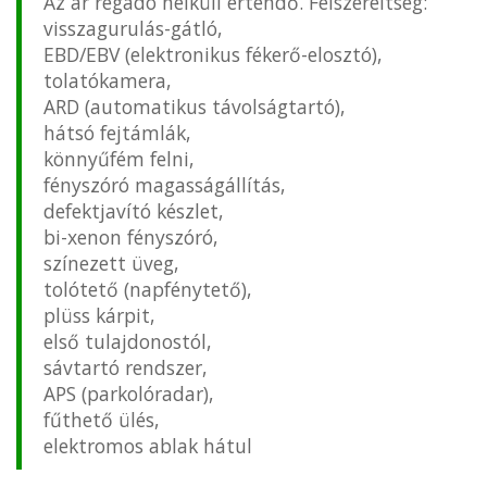
Az ár regadó nélküll értendő. Felszereltség:
visszagurulás-gátló,
EBD/EBV (elektronikus fékerő-elosztó),
tolatókamera,
ARD (automatikus távolságtartó),
hátsó fejtámlák,
könnyűfém felni,
fényszóró magasságállítás,
defektjavító készlet,
bi-xenon fényszóró,
színezett üveg,
tolótető (napfénytető),
plüss kárpit,
első tulajdonostól,
sávtartó rendszer,
APS (parkolóradar),
fűthető ülés,
elektromos ablak hátul