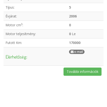
Típus:
5
Évjárat:
2006
3
Motor cm
:
0
Motor teljesítmény:
0
Le
Futott Km:
170000
e-mail
Elérhetőség:
További információk