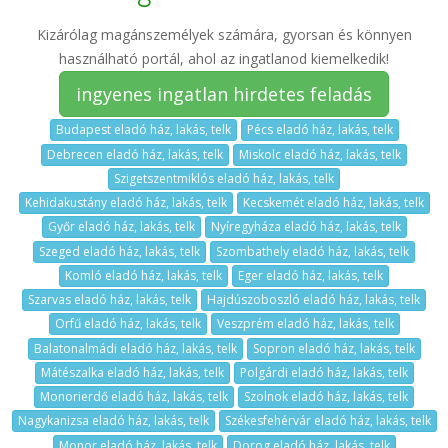
Kizárólag magánszemélyek számára, gyorsan és könnyen
használható portál, ahol az ingatlanod kiemelkedik!
ingyenes ingatlan hirdetes feladás
Budapest eladó ház, lakás, telk
Pécs eladó ház, lakás, telk
Debrecen eladó ház, lakás, telk
Miskolc eladó ház, lakás, telk
Szigetszentmiklós eladó ház, lakás, telk
Kehidakustány eladó ház, lakás, telk
Kecskemét eladó ház, lakás, telk
Győr eladó ház, lakás, telk
Nyíregyháza eladó ház, lakás, telk
Szeged eladó ház, lakás, telk
Szombathely eladó ház, lakás, telk
Komló eladó ház, lakás, telk
Eger eladó ház, lakás, telk
Szarvas eladó ház, lakás, telk
Hajdúszoboszló eladó ház, lakás, telk
Orfű eladó ház, lakás, telk
Veszprém eladó ház, lakás, telk
Balatonalmádi eladó ház, lakás, telk
Sopron eladó ház, lakás, telk
Mátészalka eladó ház, lakás, telk
Polgárdi eladó ház, lakás, telk
Monorierdő eladó ház, lakás, telk
Szolnok eladó ház, lakás, telk
Nagykanizsa eladó ház, lakás, telk
Székesfehérvár eladó ház, lakás, telk
Monor eladó ház, lakás, telk
Dorog eladó ház, lakás, telk