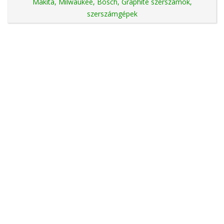
Makita, Milwaukee, Bosch, Graphite szerszámok,
szerszámgépek