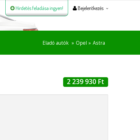
Hirdetés feladása ingyen!
Bejelentkezés
Eladó autók
Opel
Astra
2 239 930 Ft