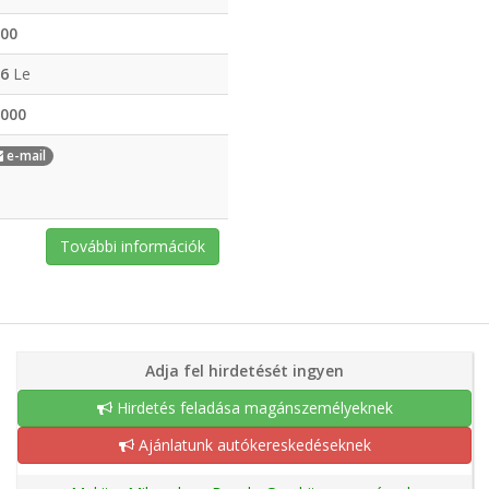
00
6
Le
000
e-mail
További információk
Adja fel hirdetését ingyen
Hirdetés feladása magánszemélyeknek
Ajánlatunk autókereskedéseknek