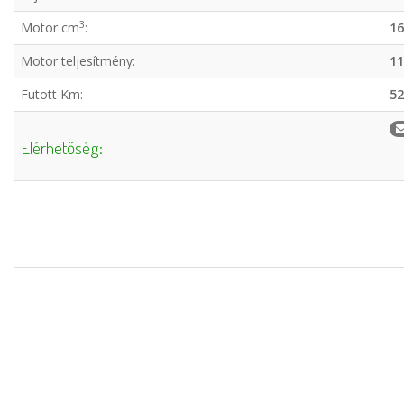
3
Motor cm
:
16
Motor teljesítmény:
11
Futott Km:
52
Elérhetőség: