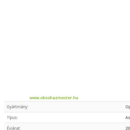
www.okoshazmester.hu
Gyártmány:
Op
Típus:
As
Évjárat:
20