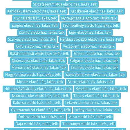
Szigetszentmiklós eladó ház, lakás, telk
Kehidakustány eladó ház, lakás, telk
Kecskemét eladó ház, lakás, telk
Győr eladó ház, lakás, telk
Nyíregyháza eladó ház, lakás, telk
Szeged eladó ház, lakás, telk
Szombathely eladó ház, lakás, telk
Komló eladó ház, lakás, telk
Eger eladó ház, lakás, telk
Szarvas eladó ház, lakás, telk
Hajdúszoboszló eladó ház, lakás, telk
Orfű eladó ház, lakás, telk
Veszprém eladó ház, lakás, telk
Balatonalmádi eladó ház, lakás, telk
Sopron eladó ház, lakás, telk
Mátészalka eladó ház, lakás, telk
Polgárdi eladó ház, lakás, telk
Monorierdő eladó ház, lakás, telk
Szolnok eladó ház, lakás, telk
Nagykanizsa eladó ház, lakás, telk
Székesfehérvár eladó ház, lakás, telk
Monor eladó ház, lakás, telk
Dorog eladó ház, lakás, telk
Hódmezővásárhely eladó ház, lakás, telk
Keszthely eladó ház, lakás, telk
Szatmárcseke eladó ház, lakás, telk
Tihany eladó ház, lakás, telk
Kalocsa eladó ház, lakás, telk
Létavértes eladó ház, lakás, telk
Gyomaendrőd eladó ház, lakás, telk
Ikrény eladó ház, lakás, telk
Doboz eladó ház, lakás, telk
Acsa eladó ház, lakás, telk
Baja eladó ház, lakás, telk
Tatabánya eladó ház, lakás, telk