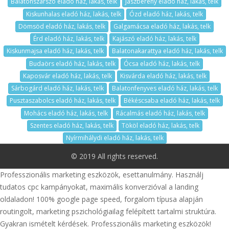
Balatonszárszó eladó ház, lakás, telk
Jászberény eladó ház, lakás, telk
Kiskunhalas eladó ház, lakás, telk
Ózd eladó ház, lakás, telk
Dömsöd eladó ház, lakás, telk
Galgamácsa eladó ház, lakás, telk
Érd eladó ház, lakás, telk
Kajászó eladó ház, lakás, telk
Kiskunmajsa eladó ház, lakás, telk
Balatonakarattya eladó ház, lakás, telk
Budaörs eladó ház, lakás, telk
Ócsa eladó ház, lakás, telk
Kaposvár eladó ház, lakás, telk
Kisvárda eladó ház, lakás, telk
Sárbogárd eladó ház, lakás, telk
Balatonfenyves eladó ház, lakás, telk
Pusztaszabolcs eladó ház, lakás, telk
Békéscsaba eladó ház, lakás, telk
Mohács eladó ház, lakás, telk
Rácalmás eladó ház, lakás, telk
Szentes eladó ház, lakás, telk
Tököl eladó ház, lakás, telk
Nyírmihálydi eladó ház, lakás, telk
© 2019 All rights reserved.
Professzionális marketing eszközök, esettanulmány. Használj
tudatos cpc kampányokat, maximális konverzióval a landing
oldaladon! 100% google page speed, forgalom típusa alapján
routingolt, marketing pszichológiailag felépített tartalmi struktúra.
Gyakran ismételt kérdések. Professzionális marketing eszközök!