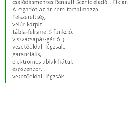
csalódásmentes Renault Scenic eladó. . Fix ár.
A regadót az ár nem tartalmazza.
Felszereltség:
velúr kárpit,
tábla-felismerő funkció,
visszacsapás-gátló :),
vezetőoldali légzsák,
garanciális,
elektromos ablak hátul,
esőszenzor,
vezetőoldali légzsák