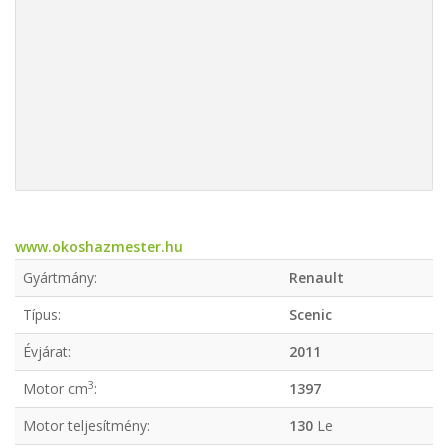
www.okoshazmester.hu
Gyártmány:
Renault
Típus:
Scenic
Évjárat:
2011
3
Motor cm
:
1397
Motor teljesítmény:
130
Le