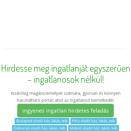
Hirdesse meg ingatlanját egyszerűen
– ingatlanosok nélkül!
Kizárólag magánszemélyek számára, gyorsan és könnyen
használható portál, ahol az ingatlanod kiemelkedik!
ingyenes ingatlan hirdetes feladás
Budapest eladó ház, lakás, telk
Pécs eladó ház, lakás, telk
Debrecen eladó ház, lakás, telk
Miskolc eladó ház, lakás, telk