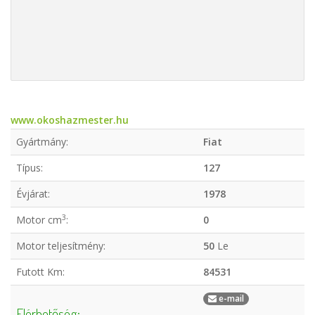
www.okoshazmester.hu
Gyártmány:
Fiat
Típus:
127
Évjárat:
1978
3
Motor cm
:
0
Motor teljesítmény:
50
Le
Futott Km:
84531
e-mail
Elérhetőség: