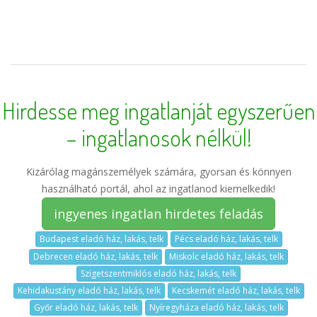
Hirdesse meg ingatlanját egyszerűen
– ingatlanosok nélkül!
Kizárólag magánszemélyek számára, gyorsan és könnyen
használható portál, ahol az ingatlanod kiemelkedik!
ingyenes ingatlan hirdetes feladás
Budapest eladó ház, lakás, telk
Pécs eladó ház, lakás, telk
Debrecen eladó ház, lakás, telk
Miskolc eladó ház, lakás, telk
Szigetszentmiklós eladó ház, lakás, telk
Kehidakustány eladó ház, lakás, telk
Kecskemét eladó ház, lakás, telk
Győr eladó ház, lakás, telk
Nyíregyháza eladó ház, lakás, telk