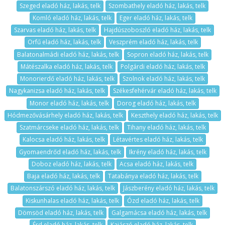
Szeged eladó ház, lakás, telk
Szombathely eladó ház, lakás, telk
Komló eladó ház, lakás, telk
Eger eladó ház, lakás, telk
Szarvas eladó ház, lakás, telk
Hajdúszoboszló eladó ház, lakás, telk
Orfű eladó ház, lakás, telk
Veszprém eladó ház, lakás, telk
Balatonalmádi eladó ház, lakás, telk
Sopron eladó ház, lakás, telk
Mátészalka eladó ház, lakás, telk
Polgárdi eladó ház, lakás, telk
Monorierdő eladó ház, lakás, telk
Szolnok eladó ház, lakás, telk
Nagykanizsa eladó ház, lakás, telk
Székesfehérvár eladó ház, lakás, telk
Monor eladó ház, lakás, telk
Dorog eladó ház, lakás, telk
Hódmezővásárhely eladó ház, lakás, telk
Keszthely eladó ház, lakás, telk
Szatmárcseke eladó ház, lakás, telk
Tihany eladó ház, lakás, telk
Kalocsa eladó ház, lakás, telk
Létavértes eladó ház, lakás, telk
Gyomaendrőd eladó ház, lakás, telk
Ikrény eladó ház, lakás, telk
Doboz eladó ház, lakás, telk
Acsa eladó ház, lakás, telk
Baja eladó ház, lakás, telk
Tatabánya eladó ház, lakás, telk
Balatonszárszó eladó ház, lakás, telk
Jászberény eladó ház, lakás, telk
Kiskunhalas eladó ház, lakás, telk
Ózd eladó ház, lakás, telk
Dömsöd eladó ház, lakás, telk
Galgamácsa eladó ház, lakás, telk
Érd eladó ház, lakás, telk
Kajászó eladó ház, lakás, telk