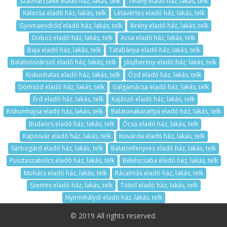
Szatmárcseke eladó ház, lakás, telk
Tihany eladó ház, lakás, telk
Kalocsa eladó ház, lakás, telk
Létavértes eladó ház, lakás, telk
Gyomaendrőd eladó ház, lakás, telk
Ikrény eladó ház, lakás, telk
Doboz eladó ház, lakás, telk
Acsa eladó ház, lakás, telk
Baja eladó ház, lakás, telk
Tatabánya eladó ház, lakás, telk
Balatonszárszó eladó ház, lakás, telk
Jászberény eladó ház, lakás, telk
Kiskunhalas eladó ház, lakás, telk
Ózd eladó ház, lakás, telk
Dömsöd eladó ház, lakás, telk
Galgamácsa eladó ház, lakás, telk
Érd eladó ház, lakás, telk
Kajászó eladó ház, lakás, telk
Kiskunmajsa eladó ház, lakás, telk
Balatonakarattya eladó ház, lakás, telk
Budaörs eladó ház, lakás, telk
Ócsa eladó ház, lakás, telk
Kaposvár eladó ház, lakás, telk
Kisvárda eladó ház, lakás, telk
Sárbogárd eladó ház, lakás, telk
Balatonfenyves eladó ház, lakás, telk
Pusztaszabolcs eladó ház, lakás, telk
Békéscsaba eladó ház, lakás, telk
Mohács eladó ház, lakás, telk
Rácalmás eladó ház, lakás, telk
Szentes eladó ház, lakás, telk
Tököl eladó ház, lakás, telk
Nyírmihálydi eladó ház, lakás, telk
© 2019 All rights reserved.