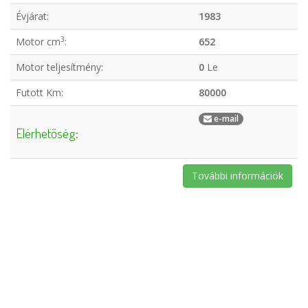
Évjárat:
1983
3
Motor cm
:
652
Motor teljesítmény:
0
Le
Futott Km:
80000
e-mail
Elérhetőség:
További információk