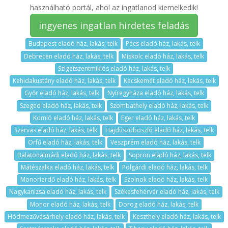
használható portál, ahol az ingatlanod kiemelkedik!
ingyenes ingatlan hirdetes feladás
Budapest eladó ház, lakás, telk
Pécs eladó ház, lakás, telk
Debrecen eladó ház, lakás, telk
Miskolc eladó ház, lakás, telk
Szigetszentmiklós eladó ház, lakás, telk
Kehidakustány eladó ház, lakás, telk
Kecskemét eladó ház, lakás, telk
Győr eladó ház, lakás, telk
Nyíregyháza eladó ház, lakás, telk
Szeged eladó ház, lakás, telk
Szombathely eladó ház, lakás, telk
Komló eladó ház, lakás, telk
Eger eladó ház, lakás, telk
Szarvas eladó ház, lakás, telk
Hajdúszoboszló eladó ház, lakás, telk
Orfű eladó ház, lakás, telk
Veszprém eladó ház, lakás, telk
Balatonalmádi eladó ház, lakás, telk
Sopron eladó ház, lakás, telk
Mátészalka eladó ház, lakás, telk
Polgárdi eladó ház, lakás, telk
Monorierdő eladó ház, lakás, telk
Szolnok eladó ház, lakás, telk
Nagykanizsa eladó ház, lakás, telk
Székesfehérvár eladó ház, lakás, telk
Monor eladó ház, lakás, telk
Dorog eladó ház, lakás, telk
Hódmezővásárhely eladó ház, lakás, telk
Keszthely eladó ház, lakás, telk