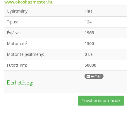
www.okoshazmester.hu
Gyártmány:
Fiat
Típus:
124
Évjárat:
1965
3
Motor cm
:
1300
Motor teljesítmény:
0
Le
Futott Km:
50000
e-mail
Elérhetőség:
További információk