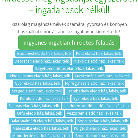
– ingatlanosok nélkül!
Kizárólag magánszemélyek számára, gyorsan és könnyen
használható portál, ahol az ingatlanod kiemelkedik!
ingyenes ingatlan hirdetes feladás
Budapest eladó ház, lakás, telk
Pécs eladó ház, lakás, telk
Debrecen eladó ház, lakás, telk
Miskolc eladó ház, lakás, telk
Szigetszentmiklós eladó ház, lakás, telk
Kehidakustány eladó ház, lakás, telk
Kecskemét eladó ház, lakás, telk
Győr eladó ház, lakás, telk
Nyíregyháza eladó ház, lakás, telk
Szeged eladó ház, lakás, telk
Szombathely eladó ház, lakás, telk
Komló eladó ház, lakás, telk
Eger eladó ház, lakás, telk
Szarvas eladó ház, lakás, telk
Hajdúszoboszló eladó ház, lakás, telk
Orfű eladó ház, lakás, telk
Veszprém eladó ház, lakás, telk
Balatonalmádi eladó ház, lakás, telk
Sopron eladó ház, lakás, telk
Mátészalka eladó ház, lakás, telk
Polgárdi eladó ház, lakás, telk
Monorierdő eladó ház, lakás, telk
Szolnok eladó ház, lakás, telk