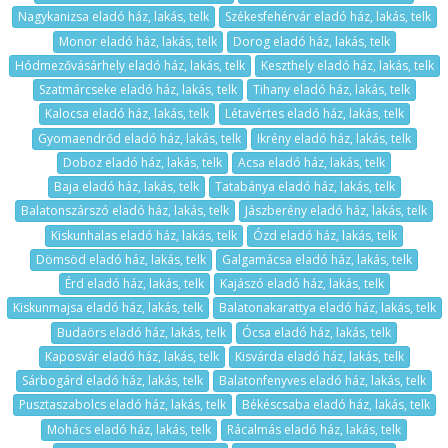
Nagykanizsa eladó ház, lakás, telk
Székesfehérvár eladó ház, lakás, telk
Monor eladó ház, lakás, telk
Dorog eladó ház, lakás, telk
Hódmezővásárhely eladó ház, lakás, telk
Keszthely eladó ház, lakás, telk
Szatmárcseke eladó ház, lakás, telk
Tihany eladó ház, lakás, telk
Kalocsa eladó ház, lakás, telk
Létavértes eladó ház, lakás, telk
Gyomaendrőd eladó ház, lakás, telk
Ikrény eladó ház, lakás, telk
Doboz eladó ház, lakás, telk
Acsa eladó ház, lakás, telk
Baja eladó ház, lakás, telk
Tatabánya eladó ház, lakás, telk
Balatonszárszó eladó ház, lakás, telk
Jászberény eladó ház, lakás, telk
Kiskunhalas eladó ház, lakás, telk
Ózd eladó ház, lakás, telk
Dömsöd eladó ház, lakás, telk
Galgamácsa eladó ház, lakás, telk
Érd eladó ház, lakás, telk
Kajászó eladó ház, lakás, telk
Kiskunmajsa eladó ház, lakás, telk
Balatonakarattya eladó ház, lakás, telk
Budaörs eladó ház, lakás, telk
Ócsa eladó ház, lakás, telk
Kaposvár eladó ház, lakás, telk
Kisvárda eladó ház, lakás, telk
Sárbogárd eladó ház, lakás, telk
Balatonfenyves eladó ház, lakás, telk
Pusztaszabolcs eladó ház, lakás, telk
Békéscsaba eladó ház, lakás, telk
Mohács eladó ház, lakás, telk
Rácalmás eladó ház, lakás, telk