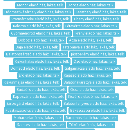
Monor eladó ház, lakás, telk
Dorog eladó ház, lakás, telk
Hódmezővásárhely eladó ház, lakás, telk
Keszthely eladó ház, lakás, telk
Szatmárcseke eladó ház, lakás, telk
Tihany eladó ház, lakás, telk
Kalocsa eladó ház, lakás, telk
Létavértes eladó ház, lakás, telk
Gyomaendrőd eladó ház, lakás, telk
Ikrény eladó ház, lakás, telk
Doboz eladó ház, lakás, telk
Acsa eladó ház, lakás, telk
Baja eladó ház, lakás, telk
Tatabánya eladó ház, lakás, telk
Balatonszárszó eladó ház, lakás, telk
Jászberény eladó ház, lakás, telk
Kiskunhalas eladó ház, lakás, telk
Ózd eladó ház, lakás, telk
Dömsöd eladó ház, lakás, telk
Galgamácsa eladó ház, lakás, telk
Érd eladó ház, lakás, telk
Kajászó eladó ház, lakás, telk
Kiskunmajsa eladó ház, lakás, telk
Balatonakarattya eladó ház, lakás, telk
Budaörs eladó ház, lakás, telk
Ócsa eladó ház, lakás, telk
Kaposvár eladó ház, lakás, telk
Kisvárda eladó ház, lakás, telk
Sárbogárd eladó ház, lakás, telk
Balatonfenyves eladó ház, lakás, telk
Pusztaszabolcs eladó ház, lakás, telk
Békéscsaba eladó ház, lakás, telk
Mohács eladó ház, lakás, telk
Rácalmás eladó ház, lakás, telk
Szentes eladó ház, lakás, telk
Tököl eladó ház, lakás, telk