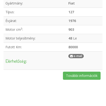
Gyártmány:
Fiat
Típus:
127
Évjárat:
1976
3
Motor cm
:
903
Motor teljesítmény:
48
Le
Futott Km:
80000
e-mail
Elérhetőség:
További információk