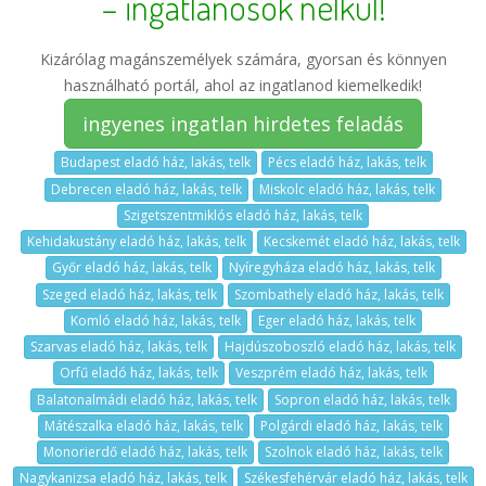
– ingatlanosok nélkül!
Kizárólag magánszemélyek számára, gyorsan és könnyen
használható portál, ahol az ingatlanod kiemelkedik!
ingyenes ingatlan hirdetes feladás
Budapest eladó ház, lakás, telk
Pécs eladó ház, lakás, telk
Debrecen eladó ház, lakás, telk
Miskolc eladó ház, lakás, telk
Szigetszentmiklós eladó ház, lakás, telk
Kehidakustány eladó ház, lakás, telk
Kecskemét eladó ház, lakás, telk
Győr eladó ház, lakás, telk
Nyíregyháza eladó ház, lakás, telk
Szeged eladó ház, lakás, telk
Szombathely eladó ház, lakás, telk
Komló eladó ház, lakás, telk
Eger eladó ház, lakás, telk
Szarvas eladó ház, lakás, telk
Hajdúszoboszló eladó ház, lakás, telk
Orfű eladó ház, lakás, telk
Veszprém eladó ház, lakás, telk
Balatonalmádi eladó ház, lakás, telk
Sopron eladó ház, lakás, telk
Mátészalka eladó ház, lakás, telk
Polgárdi eladó ház, lakás, telk
Monorierdő eladó ház, lakás, telk
Szolnok eladó ház, lakás, telk
Nagykanizsa eladó ház, lakás, telk
Székesfehérvár eladó ház, lakás, telk