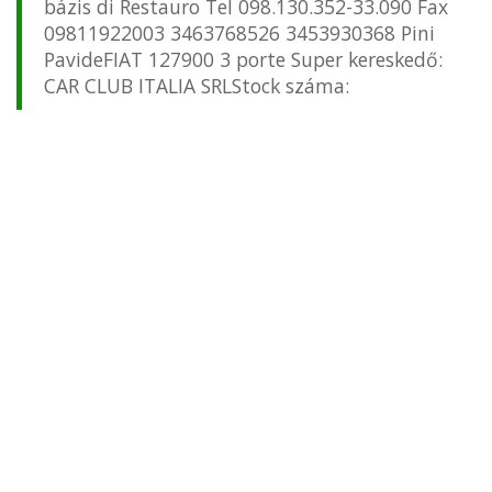
bázis di Restauro Tel 098.130.352-33.090 Fax
09811922003 3463768526 3453930368 Pini
PavideFIAT 127900 3 porte Super kereskedő:
CAR CLUB ITALIA SRLStock száma: