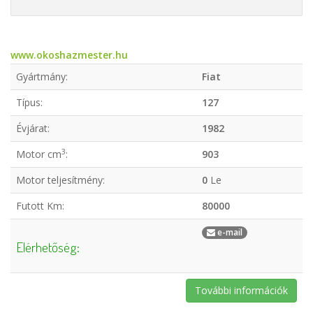
www.okoshazmester.hu
Gyártmány:
Fiat
Típus:
127
Évjárat:
1982
3
Motor cm
:
903
Motor teljesítmény:
0
Le
Futott Km:
80000
e-mail
Elérhetőség:
További információk