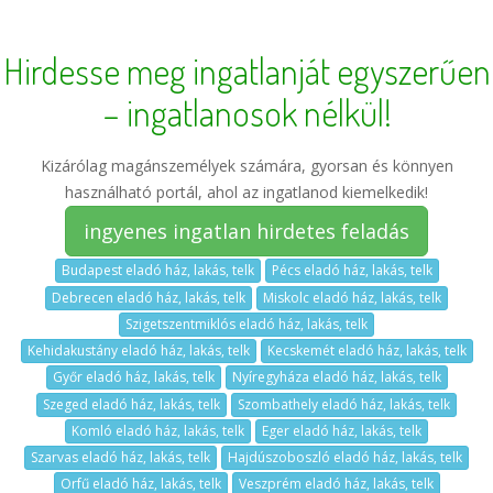
Hirdesse meg ingatlanját egyszerűen
– ingatlanosok nélkül!
Kizárólag magánszemélyek számára, gyorsan és könnyen
használható portál, ahol az ingatlanod kiemelkedik!
ingyenes ingatlan hirdetes feladás
Budapest eladó ház, lakás, telk
Pécs eladó ház, lakás, telk
Debrecen eladó ház, lakás, telk
Miskolc eladó ház, lakás, telk
Szigetszentmiklós eladó ház, lakás, telk
Kehidakustány eladó ház, lakás, telk
Kecskemét eladó ház, lakás, telk
Győr eladó ház, lakás, telk
Nyíregyháza eladó ház, lakás, telk
Szeged eladó ház, lakás, telk
Szombathely eladó ház, lakás, telk
Komló eladó ház, lakás, telk
Eger eladó ház, lakás, telk
Szarvas eladó ház, lakás, telk
Hajdúszoboszló eladó ház, lakás, telk
Orfű eladó ház, lakás, telk
Veszprém eladó ház, lakás, telk