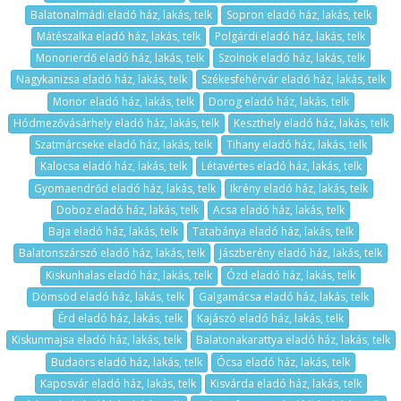
Balatonalmádi eladó ház, lakás, telk
Sopron eladó ház, lakás, telk
Mátészalka eladó ház, lakás, telk
Polgárdi eladó ház, lakás, telk
Monorierdő eladó ház, lakás, telk
Szolnok eladó ház, lakás, telk
Nagykanizsa eladó ház, lakás, telk
Székesfehérvár eladó ház, lakás, telk
Monor eladó ház, lakás, telk
Dorog eladó ház, lakás, telk
Hódmezővásárhely eladó ház, lakás, telk
Keszthely eladó ház, lakás, telk
Szatmárcseke eladó ház, lakás, telk
Tihany eladó ház, lakás, telk
Kalocsa eladó ház, lakás, telk
Létavértes eladó ház, lakás, telk
Gyomaendrőd eladó ház, lakás, telk
Ikrény eladó ház, lakás, telk
Doboz eladó ház, lakás, telk
Acsa eladó ház, lakás, telk
Baja eladó ház, lakás, telk
Tatabánya eladó ház, lakás, telk
Balatonszárszó eladó ház, lakás, telk
Jászberény eladó ház, lakás, telk
Kiskunhalas eladó ház, lakás, telk
Ózd eladó ház, lakás, telk
Dömsöd eladó ház, lakás, telk
Galgamácsa eladó ház, lakás, telk
Érd eladó ház, lakás, telk
Kajászó eladó ház, lakás, telk
Kiskunmajsa eladó ház, lakás, telk
Balatonakarattya eladó ház, lakás, telk
Budaörs eladó ház, lakás, telk
Ócsa eladó ház, lakás, telk
Kaposvár eladó ház, lakás, telk
Kisvárda eladó ház, lakás, telk