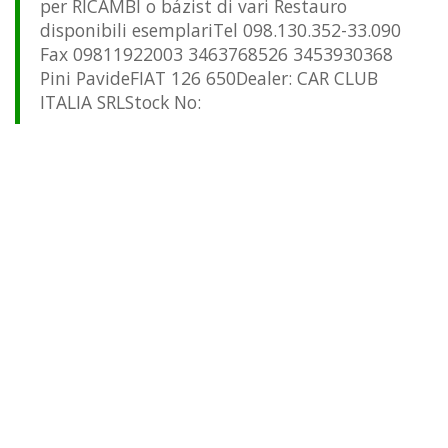
per RICAMBI o bázist di vari Restauro
disponibili esemplariTel 098.130.352-33.090
Fax 09811922003 3463768526 3453930368
Pini PavideFIAT 126 650Dealer: CAR CLUB
ITALIA SRLStock No: