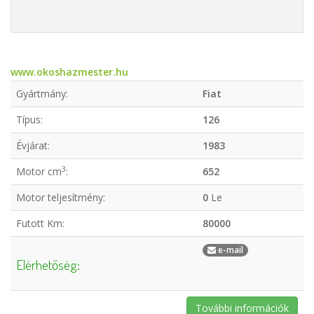
www.okoshazmester.hu
Gyártmány:
Fiat
Típus:
126
Évjárat:
1983
3
Motor cm
:
652
Motor teljesítmény:
0
Le
Futott Km:
80000
e-mail
Elérhetőség:
További információk