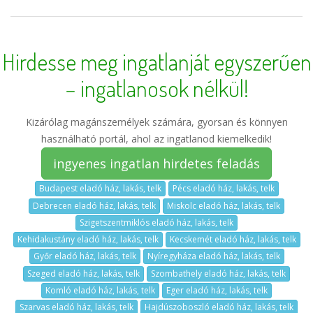
Hirdesse meg ingatlanját egyszerűen
– ingatlanosok nélkül!
Kizárólag magánszemélyek számára, gyorsan és könnyen
használható portál, ahol az ingatlanod kiemelkedik!
ingyenes ingatlan hirdetes feladás
Budapest eladó ház, lakás, telk
Pécs eladó ház, lakás, telk
Debrecen eladó ház, lakás, telk
Miskolc eladó ház, lakás, telk
Szigetszentmiklós eladó ház, lakás, telk
Kehidakustány eladó ház, lakás, telk
Kecskemét eladó ház, lakás, telk
Győr eladó ház, lakás, telk
Nyíregyháza eladó ház, lakás, telk
Szeged eladó ház, lakás, telk
Szombathely eladó ház, lakás, telk
Komló eladó ház, lakás, telk
Eger eladó ház, lakás, telk
Szarvas eladó ház, lakás, telk
Hajdúszoboszló eladó ház, lakás, telk