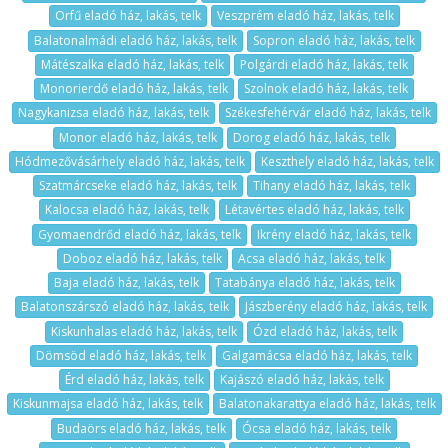
Orfű eladó ház, lakás, telk
Veszprém eladó ház, lakás, telk
Balatonalmádi eladó ház, lakás, telk
Sopron eladó ház, lakás, telk
Mátészalka eladó ház, lakás, telk
Polgárdi eladó ház, lakás, telk
Monorierdő eladó ház, lakás, telk
Szolnok eladó ház, lakás, telk
Nagykanizsa eladó ház, lakás, telk
Székesfehérvár eladó ház, lakás, telk
Monor eladó ház, lakás, telk
Dorog eladó ház, lakás, telk
Hódmezővásárhely eladó ház, lakás, telk
Keszthely eladó ház, lakás, telk
Szatmárcseke eladó ház, lakás, telk
Tihany eladó ház, lakás, telk
Kalocsa eladó ház, lakás, telk
Létavértes eladó ház, lakás, telk
Gyomaendrőd eladó ház, lakás, telk
Ikrény eladó ház, lakás, telk
Doboz eladó ház, lakás, telk
Acsa eladó ház, lakás, telk
Baja eladó ház, lakás, telk
Tatabánya eladó ház, lakás, telk
Balatonszárszó eladó ház, lakás, telk
Jászberény eladó ház, lakás, telk
Kiskunhalas eladó ház, lakás, telk
Ózd eladó ház, lakás, telk
Dömsöd eladó ház, lakás, telk
Galgamácsa eladó ház, lakás, telk
Érd eladó ház, lakás, telk
Kajászó eladó ház, lakás, telk
Kiskunmajsa eladó ház, lakás, telk
Balatonakarattya eladó ház, lakás, telk
Budaörs eladó ház, lakás, telk
Ócsa eladó ház, lakás, telk