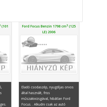
3
3
(101
Ford Focus Benzin 1798 cm
(125
LE) 2006
ő,
Eladó csodaszép, nyugdíjas orvos
us
által használt, friss
műszakivizsgával, hibátlan Ford
ges.
Focus. . Alkudni csak az autó