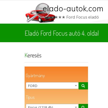
elado-autok.com
★★★★★ Ford Focus eladó
Eladó Ford Focus autó 4. oldal
Keresés
Gyártmány
FORD
Típus
Focus (1218 db)