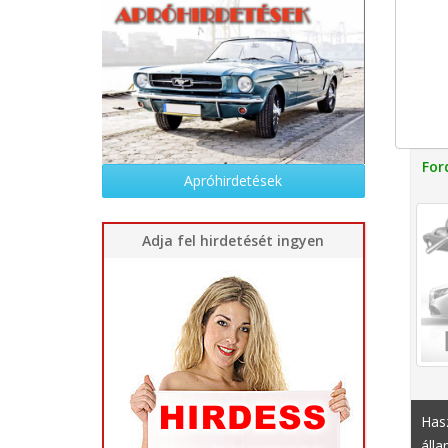
For
Apróhirdetések
Adja fel hirdetését ingyen
Hasz
álla