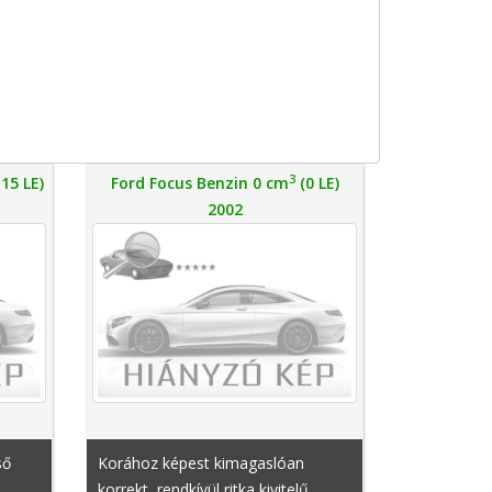
3
15 LE)
Ford Focus Benzin 0 cm
(0 LE)
2002
ső
Korához képest kimagaslóan
korrekt, rendkívül ritka kivitelű,