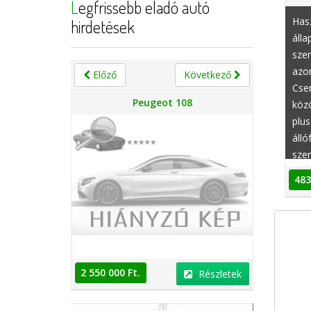
Legfrissebb eladó autó
Hasz
hirdetések
álla
szer
azon
Előző
Következő
Cser
n
Peugeot 108
közö
plus
álló
szer
maga
483
mot
xeno
bels
2 550 000 Ft.
2 550 000 
Részletek
Részletek