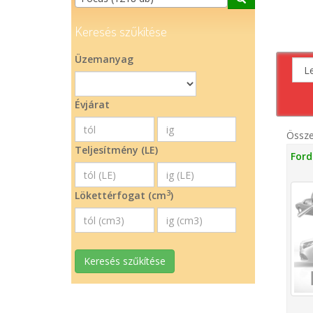
Keresés szűkítése
Üzemanyag
Évjárat
Össz
Teljesítmény (LE)
Ford
3
Lökettérfogat (cm
)
Keresés szűkítése