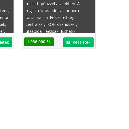
mellett, pénzzel a zsebben. A
ztens,
regisztrációs adót az ár nem
xenon
tartalmazza. Felszereltség:
sek,
centrálzár, ISOFIX rendszer,
er,
utasoldali légzsák, fűthető
szélvédő, középső kartámasz, ESP
1 036 000 Ft.
letek
Részletek
(menetstabilizátor), elektromos
ülésállítás vezetőoldal, bukócső,
hűthető kartámasz, beépített
gyerekülés, hölgy tulajdonostól,
sávtartó rendszer, kikapcsolható
légzsák, defektjavító készlet