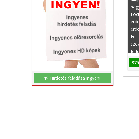
nagy
Focu
érde
érde
Fels
szöv
felf
(imm
875
ülés
mas
Hirdetés feladása ingyen!
(blo
assz