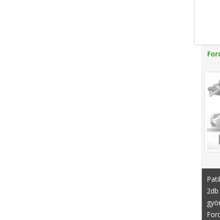
For
Pati
2db 
gyön
Ford