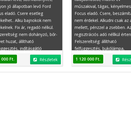
on jó állapotban levő Ford
műszakival, tágas, kényelmes
s eladó. Csere esetleg
Focus eladó. Csere, beszámít
kelhet.. Alku bajnokok nem
nem érdekel. Alkudni csak az 
kelnek. Fix ár, regadó nélkül.
mellett, pénzzel a zsebben. Az
zereltség: nem dohányzó, bőr-
regisztrációs adó néllkül érte
et huzat, állítható
Felszereltség: állítható
üggesztés, indításgátló
felfüggesztés, bukólámpa,
obiliser),
üléshűtés/szellőztetés, fűthe
 000 Ft.
1 120 000 Ft.
Részletek
Rész
hűtés/szellőztetés,
ülés, távolsági fényszóró
szírozós ülés, ABS
asszisztens, , chiptuning, gya
kkolásgátló), éjjellátó
légzsák, lejtmenet assziszten
isztens, második tulajdonostól
EDS (elektronikus differenciálz
EDS (elektronikus differenciálz
azonnal elvihető, fűthető szé