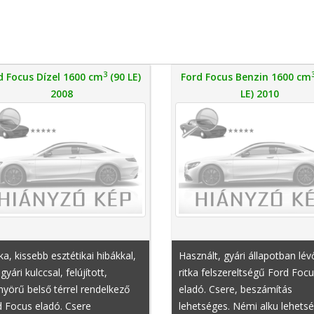
3
d Focus Dízel 1600 cm
(90 LE)
Ford Focus Benzin 1600 cm
2008
LE) 2010
ka, kissebb esztétikai hibákkal,
Használt, gyári állapotban lév
gyári kulccsal, felújított,
ritka felszereltségű Ford Foc
yörű belső térrel rendelkező
eladó. Csere, beszámítás
 Focus eladó. Csere
lehetséges. Némi alku lehetsé