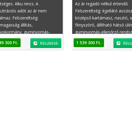
tséges. Alku nincs. A
Az ár regadó nélkül értendő.
sztrációs adót az ár nem
Felszereltség: éjjellátó asszis
almaz. Felszereltség:
középső kartámasz, riasztó, 
magasság állítás,
fényszóró, állítható hátsó ülé
rvokormány, guminyomás-
guminyomás-ellenőrző rendsz
nőrző rendszer, tempomat,
fényszóró magasságállítás,
49 300 Ft.
1 539 300 Ft.
Részletek
Rész
erék, színezett üveg,
állítható kormány, bemutató
tromos ablak hátul,
jármű, nem dohányzó
olságtartó tempomat, dönthető
sülések