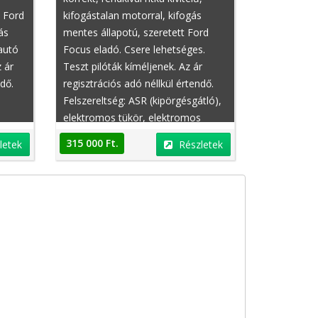
 Ford
kifogástalan motorral, kifogás
ás
mentes állapotú, szeretett Ford
autó
Focus eladó. Csere lehetséges.
 ár
Teszt pilóták kíméljenek. Az ár
ndő.
regisztrációs adó néllkül értendő.
Felszereltség: ASR (kipörgésgátló),
elektromos tükör, elektromos
tő
tolótető, bőr belső,
315 000 Ft.
letek
Részletek
jobbkormányos, második
logos
tulajdonostól, ülésmagasság
s,
állítás, ajtószervó, állítható
ár),
felfüggesztés, fűthető ablakmosó
ár),
fúvókák, tolatókamera,
lvédő
deréktámasz, fedélzeti komputer,
ülésmagasság állítás