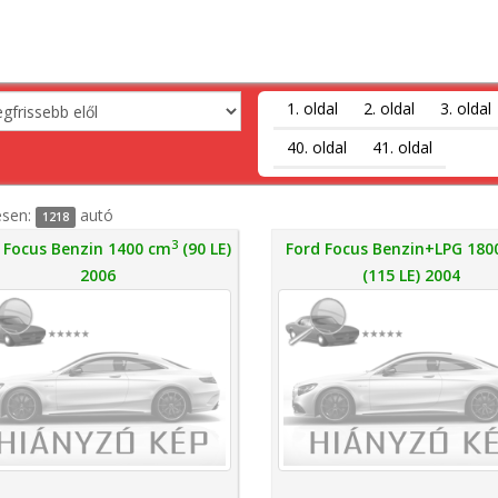
1. oldal
2. oldal
3. oldal
40. oldal
41. oldal
esen:
autó
1218
3
 Focus Benzin 1400 cm
(90 LE)
Ford Focus Benzin+LPG 180
2006
(115 LE) 2004