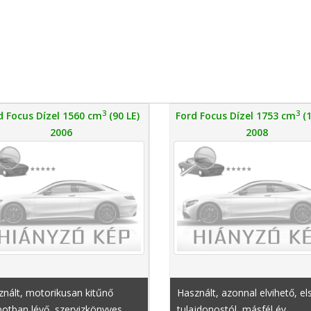
3
3
d Focus Dízel 1560 cm
(90 LE)
Ford Focus Dízel 1753 cm
(1
2006
2008
nált, motorikusan kitűnő
Használt, azonnal elvihető, el
potban lévő, szervizkönyves,
tulajdonostól, másfél év